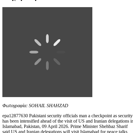
Φωτογραφία: SOHAIL SHAHZAD
epa12877630 Pakistani security officials man a checkpoint as security
has been intensified ahead of the visit of US and Iranian delegations i
Islamabad, Pakistan, 09 April 2026. Prime Minister Shehbaz Sharif
said US and Iranian delegations will visit Islamabad for peace talks