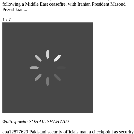
following a Middle East ceasefire, with Iranian President Masoud
Pezeshkian...
1 / 7
Φωτογραφία: SOHAIL SHAHZAD
epa12877629 Pakistani security officials man a checkpoint as security