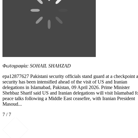
Φωτογραφία: SOHAIL SHAHZAD
epa12877627 Pakistani security officials stand guard at a checkpoint 
security has been intensified ahead of the visit of US and Iranian
delegations in Islamabad, Pakistan, 09 April 2026. Prime Minister
Shehbaz Sharif said US and Iranian delegations will visit Islamabad f
peace talks following a Middle East ceasefire, with Iranian President
Masoud...
7 / 7