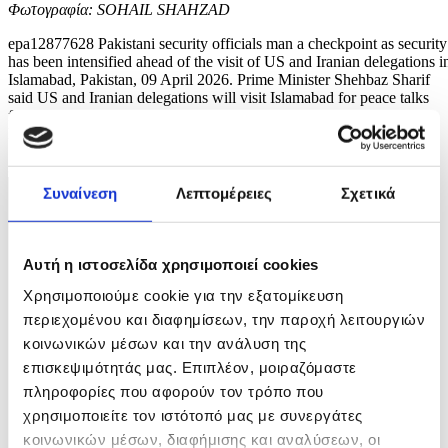
Φωτογραφία: SOHAIL SHAHZAD
epa12877628 Pakistani security officials man a checkpoint as security
has been intensified ahead of the visit of US and Iranian delegations i
Islamabad, Pakistan, 09 April 2026. Prime Minister Shehbaz Sharif
said US and Iranian delegations will visit Islamabad for peace talks
following a Middle East ceasefire, with Iranian President Masoud
Pezeshkian...
3 / 7
Συναίνεση
Λεπτομέρειες
Σχετικά
Αυτή η ιστοσελίδα χρησιμοποιεί cookies
Χρησιμοποιούμε cookie για την εξατομίκευση
περιεχομένου και διαφημίσεων, την παροχή λειτουργιών
κοινωνικών μέσων και την ανάλυση της
επισκεψιμότητάς μας. Επιπλέον, μοιραζόμαστε
πληροφορίες που αφορούν τον τρόπο που
χρησιμοποιείτε τον ιστότοπό μας με συνεργάτες
κοινωνικών μέσων, διαφήμισης και αναλύσεων, οι