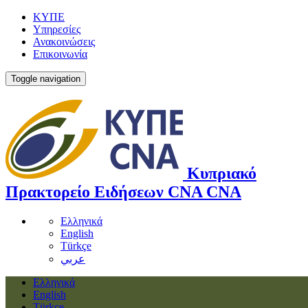
ΚΥΠΕ
Υπηρεσίες
Ανακοινώσεις
Επικοινωνία
Toggle navigation
Κυπριακό
Πρακτορείο Ειδήσεων
CNA
CNA
Ελληνικά
English
Türkçe
عربي
Ελληνικά
English
Türkçe