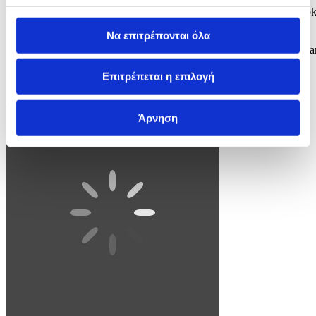
epa12888876 Turkish security forces at the site of a shooting that too
place in a school in Siverek district of Sanliurfa, Turkey, 14 April
Να επιτρέπονται όλα
2026. At least 16 people have been injured after a former student
opened fire at the Ahmet Koyuncu Vocational and Technical Anatolia
High School in Siverek district, before killing himself with the same
weapon,...
Επιτρέπεται η επιλογή
3 / 4
Άρνηση