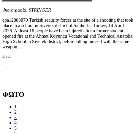
Φωτογραφία: STRINGER
epa12888870 Turkish security forces at the site of a shooting that too
place in a school in Siverek district of Sanliurfa, Turkey, 14 April
2026. At least 16 people have been injured after a former student
opened fire at the Ahmet Koyuncu Vocational and Technical Anatolia
High School in Siverek district, before killing himself with the same
weapon,...
4 / 4
ΦΩΤΟ
1
2
3
4
5