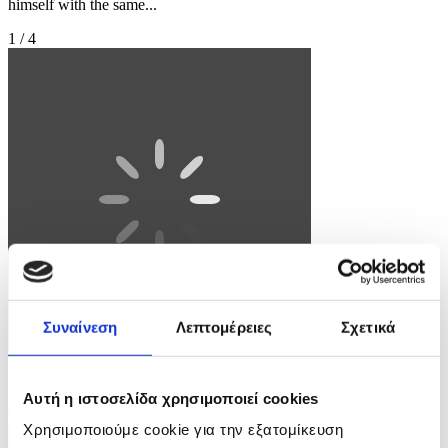
himself with the same...
1 / 4
Συναίνεση
Λεπτομέρειες
Σχετικά
Φωτογραφία: STRINGER
Αυτή η ιστοσελίδα χρησιμοποιεί cookies
epa12888874 Turkish police investigators work at the site of a
Χρησιμοποιούμε cookie για την εξατομίκευση
shooting that took place in a school in Siverek district of Sanliurfa,