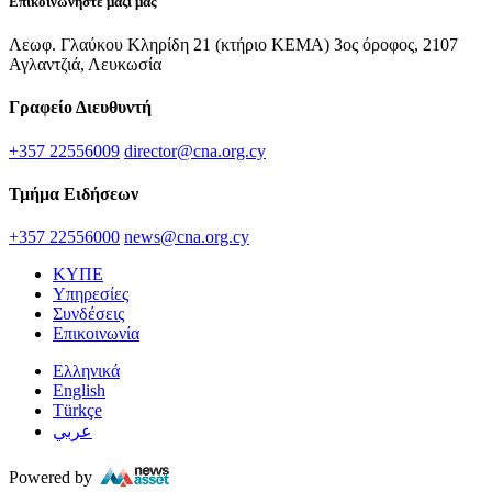
Επικοινωνήστε μαζί μας
Λεωφ. Γλαύκου Κληρίδη 21 (κτήριο ΚΕΜΑ) 3ος όροφος, 2107
Αγλαντζιά, Λευκωσία
Γραφείο Διευθυντή
+357 22556009
director@cna.org.cy
Τμήμα Ειδήσεων
+357 22556000
news@cna.org.cy
ΚΥΠΕ
Υπηρεσίες
Συνδέσεις
Επικοινωνία
Ελληνικά
English
Türkçe
عربي
Powered by