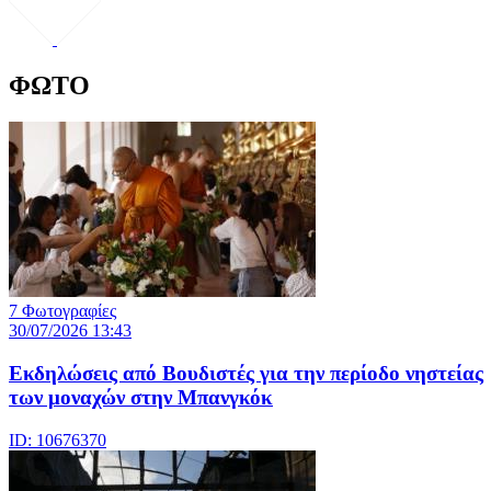
ΦΩΤΟ
7 Φωτογραφίες
30/07/2026 13:43
Εκδηλώσεις από Βουδιστές για την περίοδο νηστείας
των μοναχών στην Μπανγκόκ
ID: 10676370