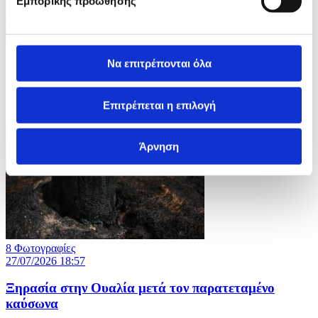
Εμπορικής προώθησης
9 Φωτογραφίες
Να επιτρέπονται όλα
30/07/2026 13:34
Μαίνονται οι πυρκαγιές στην Ισπανία
Επιτρέπεται η επιλογή
ID: 10676320
Άρνηση
8 Φωτογραφίες
27/07/2026 18:57
Ξηρασία στην Ουαλία μετά τον παρατεταμένο
καύσωνα