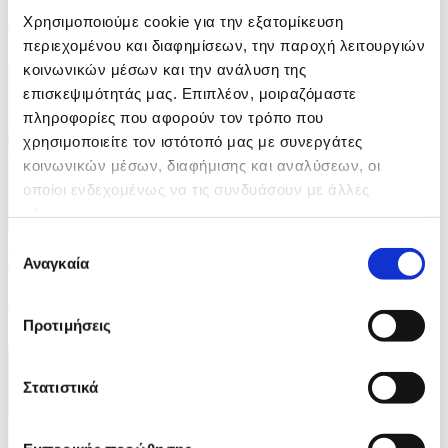
Η Ιαπωνία μία μέρα μετά το σεισμό
Χρησιμοποιούμε cookie για την εξατομίκευση
περιεχομένου και διαφημίσεων, την παροχή λειτουργιών
ID: 10676334
κοινωνικών μέσων και την ανάλυση της
επισκεψιμότητάς μας. Επιπλέον, μοιραζόμαστε
πληροφορίες που αφορούν τον τρόπο που
χρησιμοποιείτε τον ιστότοπό μας με συνεργάτες
κοινωνικών μέσων, διαφήμισης και αναλύσεων, οι
οποίοι ενδεχομένως να τις συνδυάσουν με άλλες
πληροφορίες που τους έχετε παραχωρήσει ή τις οποίες
έχουν συλλέξει σε σχέση με την από μέρους σας χρήση
7 Φωτογραφίες
Επιλογή
30/07/2026 13:36
των υπηρεσιών τους.
Αναγκαία
συγκατάθεσης
Χαμηλή η στάθμη του Ρήνου εξαιτίας καύσωνα
Προτιμήσεις
ID: 10676328
Στατιστικά