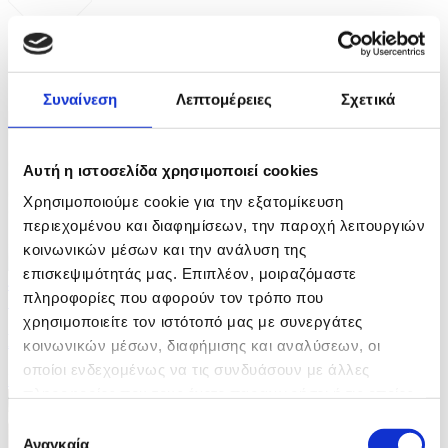
ΦΩΤΟ
Συναίνεση
Λεπτομέρειες
Σχετικά
Αυτή η ιστοσελίδα χρησιμοποιεί cookies
Χρησιμοποιούμε cookie για την εξατομίκευση
περιεχομένου και διαφημίσεων, την παροχή λειτουργιών
κοινωνικών μέσων και την ανάλυση της
επισκεψιμότητάς μας. Επιπλέον, μοιραζόμαστε
4 Φωτογραφίες
πληροφορίες που αφορούν τον τρόπο που
15/07/2026 19:46
χρησιμοποιείτε τον ιστότοπό μας με συνεργάτες
Η Πρόεδρος της Κομισιόν επισκέφθηκε το Κίεβο
κοινωνικών μέσων, διαφήμισης και αναλύσεων, οι
οποίοι ενδεχομένως να τις συνδυάσουν με άλλες
ID: 10613131
πληροφορίες που τους έχετε παραχωρήσει ή τις οποίες
έχουν συλλέξει σε σχέση με την από μέρους σας χρήση
Επιλογή
των υπηρεσιών τους.
Αναγκαία
συγκατάθεσης