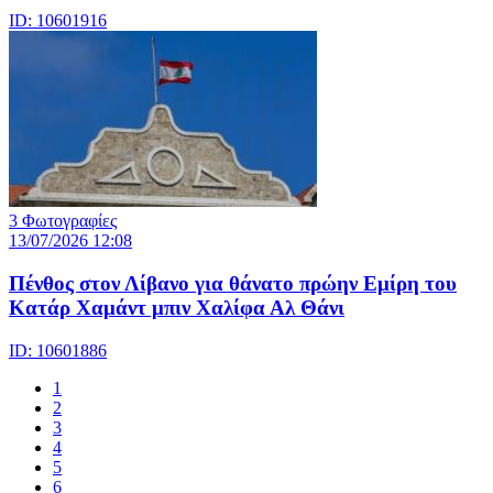
ID: 10601916
3 Φωτογραφίες
13/07/2026 12:08
Πένθος στον Λίβανο για θάνατο πρώην Εμίρη του
Κατάρ Χαμάντ μπιν Χαλίφα Αλ Θάνι
ID: 10601886
1
2
3
4
5
6