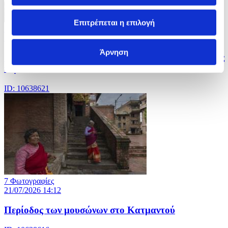
Επιτρέπεται η επιλογή
12 Φωτογραφίες
21/07/2026 14:15
Άρνηση
Οι αρχές της Καμπότζης καταστρέφουν πέντε τόνους
ναρκωτικών ουσιών
ID: 10638621
7 Φωτογραφίες
21/07/2026 14:12
Περίοδος των μουσώνων στο Κατμαντού