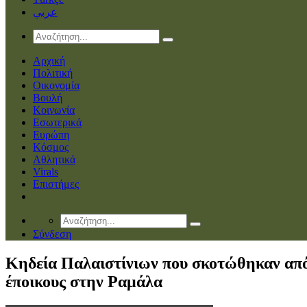
عربي
Αρχική
Πολιτική
Οικονομία
Βουλή
Κοινωνία
Εσωτερικά
Ευρώπη
Κόσμος
Αθλητικά
Virals
Επιστήμες
Σύνδεση
Κηδεία Παλαιστίνιων που σκοτώθηκαν απ
έποικους στην Ραμάλα