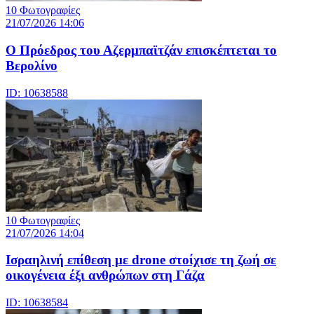
10 Φωτογραφίες
21/07/2026 14:06
Ο Πρόεδρος του Αζερμπαϊτζάν επισκέπτεται το
Βερολίνο
ID: 10638588
10 Φωτογραφίες
21/07/2026 14:04
Iσραηλινή επίθεση με drone στοίχισε τη ζωή σε
οικογένεια έξι ανθρώπων στη Γάζα
ID: 10638584