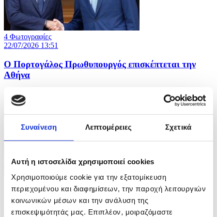
4 Φωτογραφίες
22/07/2026 13:51
Ο Πορτογάλος Πρωθυπουργός επισκέπτεται την
Αθήνα
ID: 10642757
Συναίνεση
Λεπτομέρειες
Σχετικά
Αυτή η ιστοσελίδα χρησιμοποιεί cookies
Χρησιμοποιούμε cookie για την εξατομίκευση
13 Φωτογραφίες
περιεχομένου και διαφημίσεων, την παροχή λειτουργιών
22/07/2026 13:47
κοινωνικών μέσων και την ανάλυση της
Καύσωνας στο Λος Άντζελες
επισκεψιμότητάς μας. Επιπλέον, μοιραζόμαστε