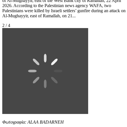
of Al-Mughayyir, east of the West Bank city of Ramallah, 22 April
2026. According to the Palestinian news agency WAFA, two
Palestinians were killed by Israeli settlers’ gunfire during an attack on
Al-Mughayyir, east of Ramallah, on 21...
2 / 4
Φωτογραφία: ALAA BADARNEH