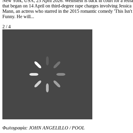
New York, USA, 23 April 2026. Weinstein is back in court for a retria
that began on 14 April on third-degree rape charges involving Jessica
Mann, an actress who starred in the 2015 romantic comedy 'This Isn't
Funny. He will...
2 / 4
Φωτογραφία: JOHN ANGELILLO / POOL