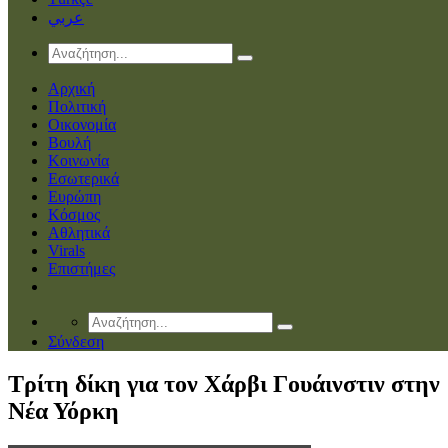
عربي
Αρχική
Πολιτική
Οικονομία
Βουλή
Κοινωνία
Εσωτερικά
Ευρώπη
Κόσμος
Αθλητικά
Virals
Επιστήμες
Σύνδεση
Τρίτη δίκη για τον Χάρβι Γουάινστιν στην
Νέα Υόρκη