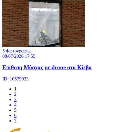
5 Φωτογραφίες
08/07/2026 17:55
Eπίθεση Μόσχας με drone στο Κίεβο
ID: 10579933
1
2
3
4
5
6
7