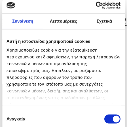
Φωτογραφία: OLGA FEDOROVA
epa12907075 Former film producer Harvey Weinstein appears for his
Συναίνεση
Λεπτομέρειες
Σχετικά
retrial on a rape charge at the Manhattan Criminal Court in New York
New York, USA, 22 April 2026. EPA/OLGA FEDOROVA
4 / 4
Αυτή η ιστοσελίδα χρησιμοποιεί cookies
Χρησιμοποιούμε cookie για την εξατομίκευση
περιεχομένου και διαφημίσεων, την παροχή λειτουργιών
κοινωνικών μέσων και την ανάλυση της
επισκεψιμότητάς μας. Επιπλέον, μοιραζόμαστε
ΦΩΤΟ
πληροφορίες που αφορούν τον τρόπο που
χρησιμοποιείτε τον ιστότοπό μας με συνεργάτες
κοινωνικών μέσων, διαφήμισης και αναλύσεων, οι
οποίοι ενδεχομένως να τις συνδυάσουν με άλλες
πληροφορίες που τους έχετε παραχωρήσει ή τις οποίες
έχουν συλλέξει σε σχέση με την από μέρους σας χρήση
Επιλογή
των υπηρεσιών τους.
Αναγκαία
συγκατάθεσης