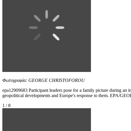
Φωτογραφία: GEORGE CHRISTOFOROU
epa12909683 Participant leaders pose for a family picture during an
geopolitical developments and Europe's response to them. E
1 / 8