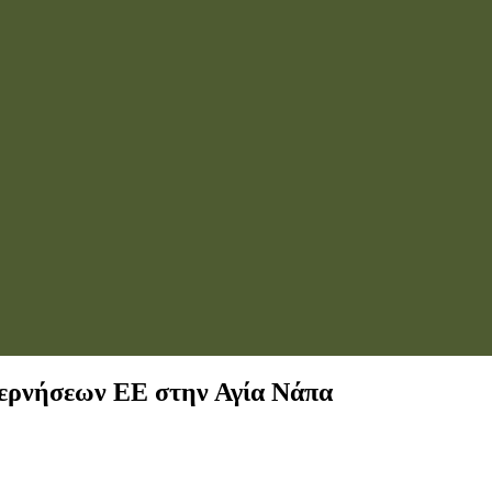
ερνήσεων ΕΕ στην Αγία Νάπα