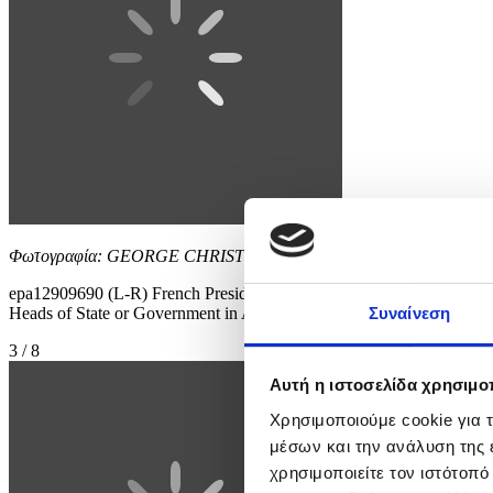
Φωτογραφία: GEORGE CHRISTOFOROU
epa12909690 (L-R) French President Emmanuel Macron, President of 
Heads of State or Government in Agia Napa, Cyprus, 23 April 2026. EU
Συναίνεση
3 / 8
Αυτή η ιστοσελίδα χρησιμοπ
Χρησιμοποιούμε cookie για 
μέσων και την ανάλυση της
χρησιμοποιείτε τον ιστότοπ