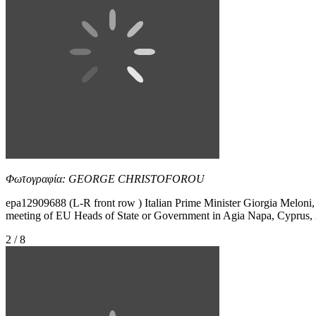
Φωτογραφία: GEORGE CHRISTOFOROU
epa12909688 (L-R front row ) Italian Prime Minister Giorgia Meloni, 
meeting of EU Heads of State or Government in Agia Napa, Cyprus, 23
2 / 8