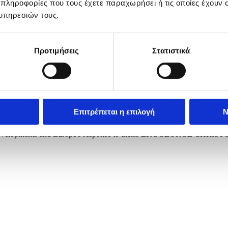
 πληροφορίες που τους έχετε παραχωρήσει ή τις οποίες έχουν σ
υπηρεσιών τους.
Προτιμήσεις
Στατιστικά
Επιτρέπεται η επιλογή
Ν
riot President Nikos Christodoulides (L) upon arrival for an informa
tical developments and Europe's response to them. EPA/GEORGE CHR