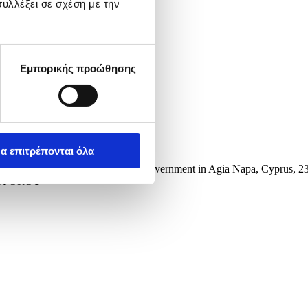
υλλέξει σε σχέση με την
Εμπορικής προώθησης
α επιτρέπονται όλα
l meeting of EU Heads of State or Government in Agia Napa, Cyprus, 2
ISTOFOROU