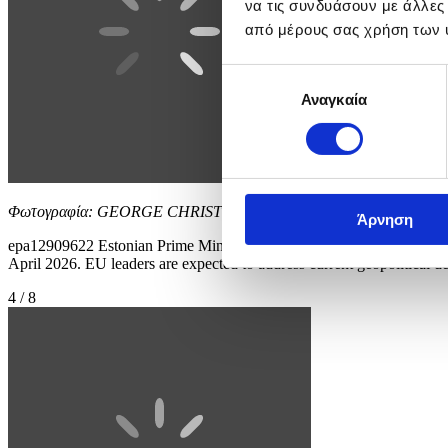
να τις συνδυάσουν με άλλες
από μέρους σας χρήση των 
Επιλογή
Αναγκαία
συγκατάθεσης
Φωτογραφία: GEORGE CHRISTOFOROU
Άρνηση
epa12909622 Estonian Prime Minister Kristen Michal speaks with Cyp
April 2026. EU leaders are expected to address current geopoli
4 / 8