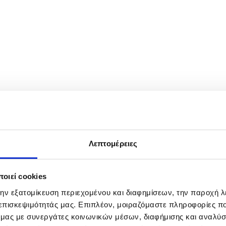
Ukraine Volodymyr Zelensky and Croatian Prime Minister Andrej Plenk
 leaders are expected to address current geopolitical developments an
Λεπτομέρειες
οιεί cookies
την εξατομίκευση περιεχομένου και διαφημίσεων, την παροχή 
 επισκεψιμότητάς μας. Επιπλέον, μοιραζόμαστε πληροφορίες π
ό μας με συνεργάτες κοινωνικών μέσων, διαφήμισης και αναλύσ