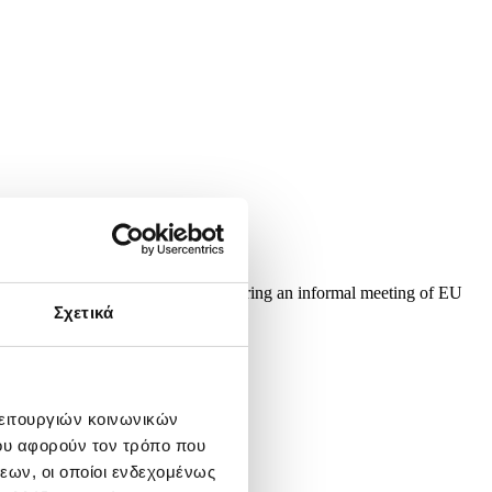
ovic walk for a family picture during an informal meeting of EU
d Europe's response to...
Σχετικά
λειτουργιών κοινωνικών
ου αφορούν τον τρόπο που
εων, οι οποίοι ενδεχομένως