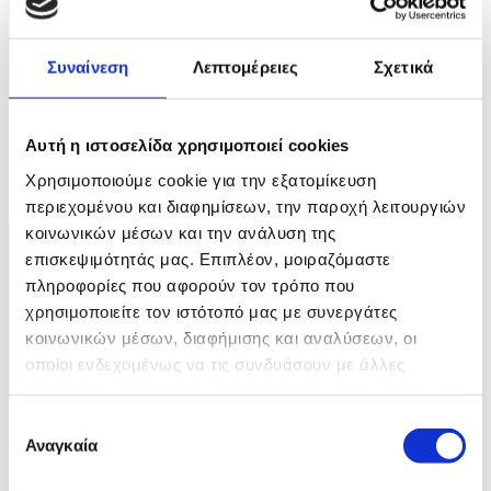
Συναίνεση
Λεπτομέρειες
Σχετικά
5 Φωτογραφίες
27/07/2026 09:28
Αυτή η ιστοσελίδα χρησιμοποιεί cookies
Μάχη με τις φλόγες σε Γαλλία - Ισπανία
Χρησιμοποιούμε cookie για την εξατομίκευση
περιεχομένου και διαφημίσεων, την παροχή λειτουργιών
ID: 10662731
κοινωνικών μέσων και την ανάλυση της
επισκεψιμότητάς μας. Επιπλέον, μοιραζόμαστε
πληροφορίες που αφορούν τον τρόπο που
χρησιμοποιείτε τον ιστότοπό μας με συνεργάτες
κοινωνικών μέσων, διαφήμισης και αναλύσεων, οι
οποίοι ενδεχομένως να τις συνδυάσουν με άλλες
πληροφορίες που τους έχετε παραχωρήσει ή τις οποίες
5 Φωτογραφίες
έχουν συλλέξει σε σχέση με την από μέρους σας χρήση
Επιλογή
27/07/2026 09:24
των υπηρεσιών τους.
Αναγκαία
συγκατάθεσης
Κοινοπολιτειακοί Αγώνες στη Γλασκώβη