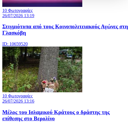
10 Φωτογραφίες
26/07/2026 13:19
Στιγμιότυπα από τους Κοινοπολιτειακούς Αγώνες στη
Γλασκόβη
ID: 10659520
10 Φωτογραφίες
26/07/2026 13:16
Μέλος του Ισλαμικού Κράτους o δράστης της
επίθεσης στο Βερολίνο