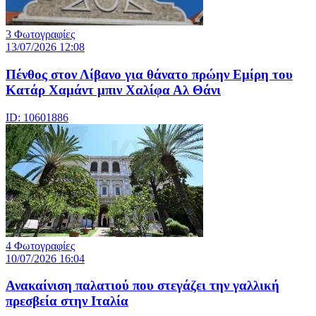
3 Φωτογραφίες
13/07/2026 12:08
Πένθος στον Λίβανο για θάνατο πρώην Εμίρη του
Κατάρ Χαμάντ μπιν Χαλίφα Αλ Θάνι
ID: 10601886
4 Φωτογραφίες
10/07/2026 16:04
Ανακαίνιση παλατιού που στεγάζει την γαλλική
πρεσβεία στην Ιταλία