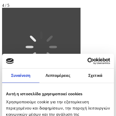
4 / 5
Συναίνεση
Λεπτομέρειες
Σχετικά
Φωτογραφία: CRISTOBAL HERRERA-ULASHKEVICH
Αυτή η ιστοσελίδα χρησιμοποιεί cookies
Χρησιμοποιούμε cookie για την εξατομίκευση
epa12916187 A participant attends a Save Cuba rally in Miami,
Florida, USA, 26 April 2026. Save Cuba is a rally organized by
περιεχομένου και διαφημίσεων, την παροχή λειτουργιών
Miami's Cuban community to call for a political transition in Cuba.
κοινωνικών μέσων και την ανάλυση της