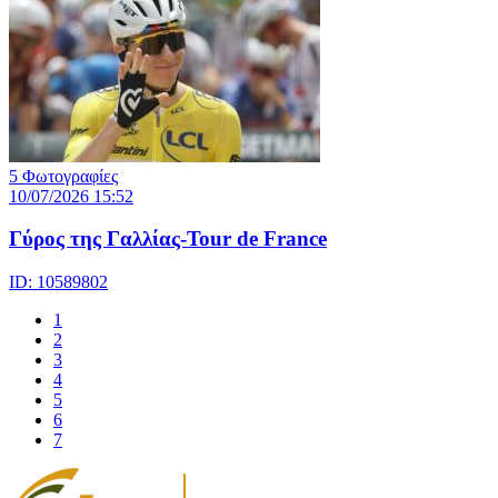
5 Φωτογραφίες
10/07/2026 15:52
Γύρος της Γαλλίας-Tour de France
ID: 10589802
1
2
3
4
5
6
7