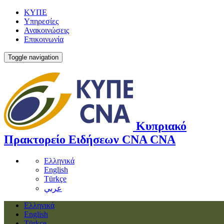
ΚΥΠΕ
Υπηρεσίες
Ανακοινώσεις
Επικοινωνία
Toggle navigation
Κυπριακό
Πρακτορείο Ειδήσεων
CNA
CNA
Ελληνικά
English
Türkçe
عربي
Ελληνικά
English
Türkçe