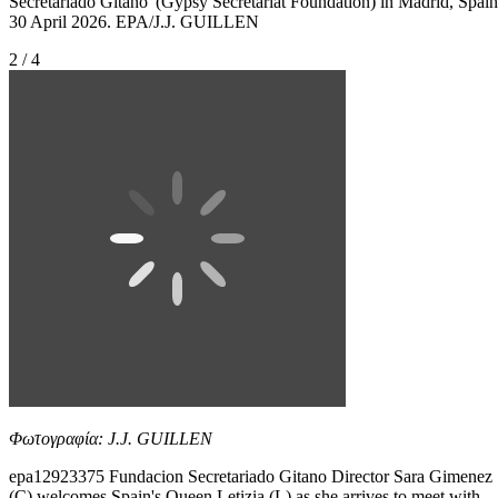
Secretariado Gitano' (Gypsy Secretariat Foundation) in Madrid, Spain
30 April 2026. EPA/J.J. GUILLEN
2 / 4
Φωτογραφία: J.J. GUILLEN
epa12923375 Fundacion Secretariado Gitano Director Sara Gimenez
(C) welcomes Spain's Queen Letizia (L) as she arrives to meet with