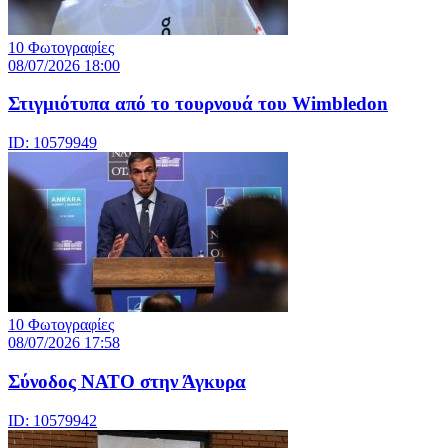
10 Φωτογραφίες
08/07/2026 18:00
Στιγμιότυπα από το τουρνουά του Wimbledon
ID: 10579949
10 Φωτογραφίες
08/07/2026 17:58
Σύνοδος ΝΑΤΟ στην Άγκυρα
ID: 10579942