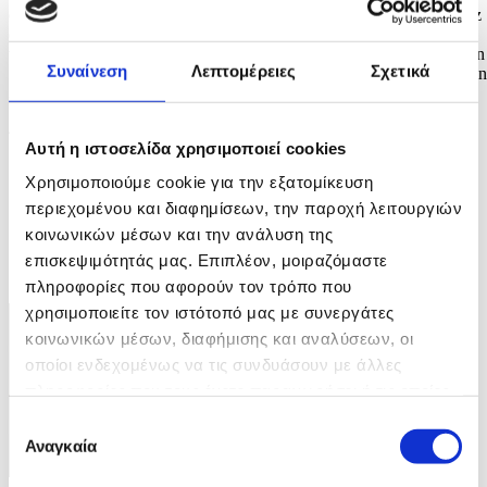
epa12923374 Fundacion Secretariado Gitano Director Sara Gimenez
(R) and Spain's Queen Letizia (L) during a meeting with Roma
women and delegates of the non-profit social organisation 'Fundacion
Συναίνεση
Λεπτομέρειες
Σχετικά
Secretariado Gitano' (Gypsy Secretariat Foundation) in Madrid, Spain
30 April 2026. EPA/J.J. GUILLEN
4 / 4
Αυτή η ιστοσελίδα χρησιμοποιεί cookies
Χρησιμοποιούμε cookie για την εξατομίκευση
περιεχομένου και διαφημίσεων, την παροχή λειτουργιών
κοινωνικών μέσων και την ανάλυση της
επισκεψιμότητάς μας. Επιπλέον, μοιραζόμαστε
ΦΩΤΟ
πληροφορίες που αφορούν τον τρόπο που
χρησιμοποιείτε τον ιστότοπό μας με συνεργάτες
κοινωνικών μέσων, διαφήμισης και αναλύσεων, οι
οποίοι ενδεχομένως να τις συνδυάσουν με άλλες
πληροφορίες που τους έχετε παραχωρήσει ή τις οποίες
έχουν συλλέξει σε σχέση με την από μέρους σας χρήση
Επιλογή
των υπηρεσιών τους.
Αναγκαία
συγκατάθεσης