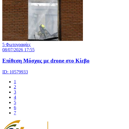
5 Φωτογραφίες
08/07/2026 17:55
Eπίθεση Μόσχας με drone στο Κίεβο
ID: 10579933
1
2
3
4
5
6
7