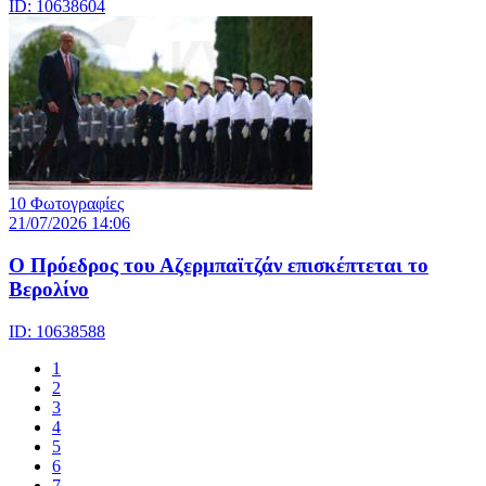
ID: 10638604
10 Φωτογραφίες
21/07/2026 14:06
Ο Πρόεδρος του Αζερμπαϊτζάν επισκέπτεται το
Βερολίνο
ID: 10638588
1
2
3
4
5
6
7