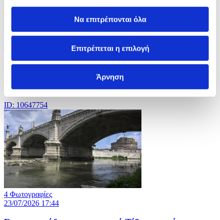
Να επιτρέπονται όλα
Επιτρέπεται η επιλογή
4 Φωτογραφίες
23/07/2026 18:15
Άρνηση
Συνεχίζεται ο Γύρος της Γαλλίας, Tour de France
ID: 10647754
4 Φωτογραφίες
23/07/2026 17:44