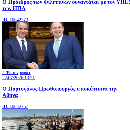
Ο Πρόεδρος των Φιλιππινών συναντάται με τον ΥΠΕ
των ΗΠΑ
ID: 10642773
4 Φωτογραφίες
22/07/2026 13:51
Ο Πορτογάλος Πρωθυπουργός επισκέπτεται την
Αθήνα
ID: 10642757