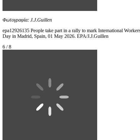
Φωτογραφία: J.J.Guillen
epa12926135 People take part in a rally to mark International Workers
Day in Madrid, Spain, 01 May 2026. EPA/J.J.Guillen
6 / 8