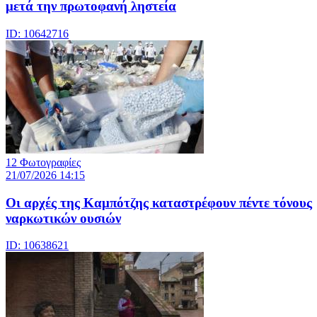
μετά την πρωτοφανή ληστεία
ID: 10642716
12 Φωτογραφίες
21/07/2026 14:15
Οι αρχές της Καμπότζης καταστρέφουν πέντε τόνους
ναρκωτικών ουσιών
ID: 10638621