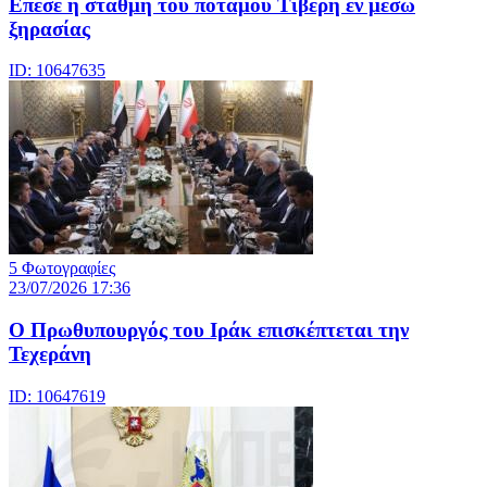
Επεσε η στάθμη του ποταμού Τίβερη εν μέσω
ξηρασίας
ID: 10647635
5 Φωτογραφίες
23/07/2026 17:36
Ο Πρωθυπουργός του Ιράκ επισκέπτεται την
Τεχεράνη
ID: 10647619