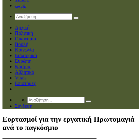
عربي
Αρχική
Πολιτική
Οικονομία
Βουλή
Κοινωνία
Εσωτερικά
Ευρώπη
Κόσμος
Αθλητικά
Virals
Επιστήμες
Σύνδεση
Eoρτασμοί για την εργατική Πρωτομαγιά
ανά το παγκόσμιο