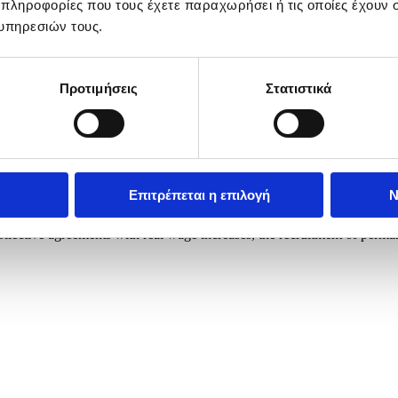
 πληροφορίες που τους έχετε παραχωρήσει ή τις οποίες έχουν σ
υπηρεσιών τους.
Προτιμήσεις
Στατιστικά
Επιτρέπεται η επιλογή
Ν
4-hour general strike marking the International Labor Day in the port 
llective agreements with real wage increases, the recruitment of permane