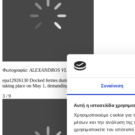
Φωτογραφία: ALEXANDROS VLACHOS
epa12926130 Docked ferries during a 24-hour general strike marking th
taking place on May 1, demanding collective agreements with real wage i
Συναίνεση
3 / 9
Αυτή η ιστοσελίδα χρησιμοπ
Χρησιμοποιούμε cookie για 
μέσων και την ανάλυση της
χρησιμοποιείτε τον ιστότοπ