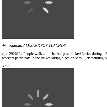
Φωτογραφία: ALEXANDROS VLACHOS
epa12926124 People walk at the harbor past docked ferries during a 2
workers participate in the strikes taking place on May 1, demanding co
5 / 9