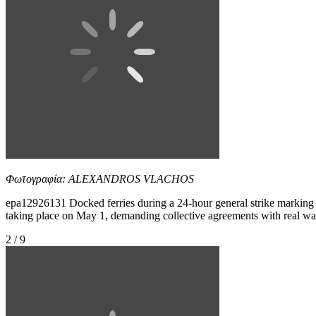
Φωτογραφία: ALEXANDROS VLACHOS
epa12926131 Docked ferries during a 24-hour general strike marking th
taking place on May 1, demanding collective agreements with real wage i
2 / 9