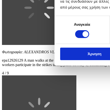
να τις συνδυάσουν με άλλες
από μέρους σας χρήση των 
Επιλογή
Αναγκαία
συγκατάθεσης
Φωτογραφία: ALEXANDROS VLACHOS
Άρνηση
epa12926129 A man walks at the harbor past docked ferries during a 2
workers participate in the strikes taking place on May 1, demanding co
4 / 9