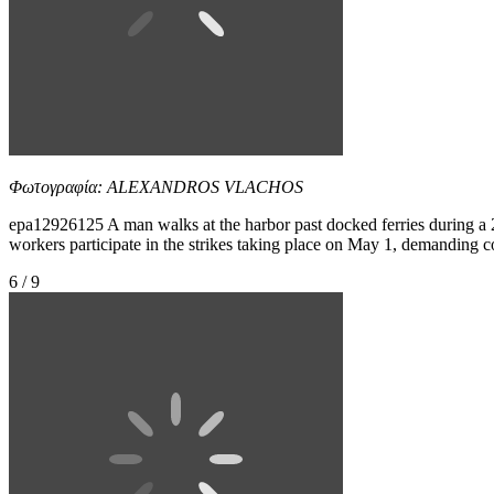
Φωτογραφία: ALEXANDROS VLACHOS
epa12926125 A man walks at the harbor past docked ferries during a 2
workers participate in the strikes taking place on May 1, demanding co
6 / 9