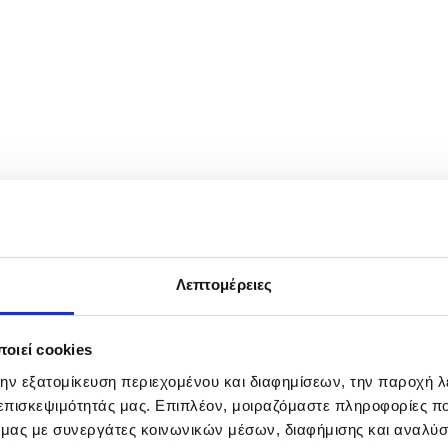
e International Labor Day in the port of Piraeus near Athens, Greece, 
ncreases, the recruitment of permanent staff to fill all vacancies, and 
Λεπτομέρειες
οιεί cookies
την εξατομίκευση περιεχομένου και διαφημίσεων, την παροχή 
 επισκεψιμότητάς μας. Επιπλέον, μοιραζόμαστε πληροφορίες π
ό μας με συνεργάτες κοινωνικών μέσων, διαφήμισης και αναλύσ