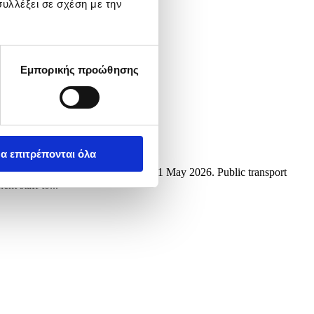
υλλέξει σε σχέση με την
Εμπορικής προώθησης
α επιτρέπονται όλα
of Piraeus near Athens, Greece, on 01 May 2026. Public transport
nt staff to...