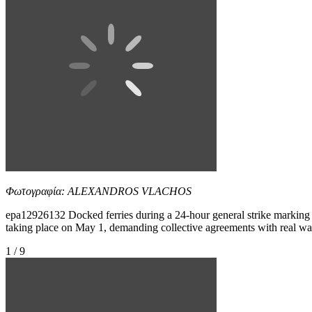
Φωτογραφία: ALEXANDROS VLACHOS
epa12926132 Docked ferries during a 24-hour general strike marking th
taking place on May 1, demanding collective agreements with real wage i
1 / 9