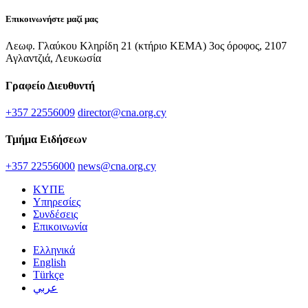
Επικοινωνήστε μαζί μας
Λεωφ. Γλαύκου Κληρίδη 21 (κτήριο ΚΕΜΑ) 3ος όροφος, 2107
Αγλαντζιά, Λευκωσία
Γραφείο Διευθυντή
+357 22556009
director@cna.org.cy
Τμήμα Ειδήσεων
+357 22556000
news@cna.org.cy
ΚΥΠΕ
Υπηρεσίες
Συνδέσεις
Επικοινωνία
Ελληνικά
English
Türkçe
عربي