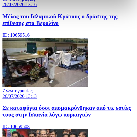
26/07/2026 13:16
Μέλος του Ισλαμικού Κράτους o δράστης της
επίθεσης στο Βερολίνο
ID: 10659516
7 Φωτογραφίες
26/07/2026 13:13
Σε καταφύγια όσοι απομακρύνθηκαν από τις εστίες
τους στην Ισπανία λόγω πυρκαγιών
ID: 10659508