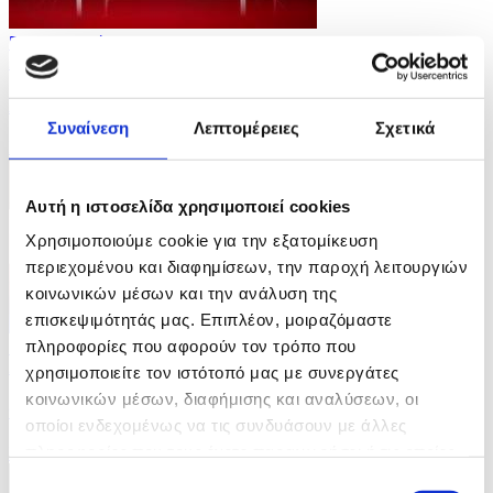
5 Φωτογραφίες
27/07/2026 09:24
Κοινοπολιτειακοί Αγώνες στη Γλασκώβη
Συναίνεση
Λεπτομέρειες
Σχετικά
ID: 10662702
Αυτή η ιστοσελίδα χρησιμοποιεί cookies
Χρησιμοποιούμε cookie για την εξατομίκευση
περιεχομένου και διαφημίσεων, την παροχή λειτουργιών
κοινωνικών μέσων και την ανάλυση της
επισκεψιμότητάς μας. Επιπλέον, μοιραζόμαστε
πληροφορίες που αφορούν τον τρόπο που
14 Φωτογραφίες
26/07/2026 13:21
χρησιμοποιείτε τον ιστότοπό μας με συνεργάτες
κοινωνικών μέσων, διαφήμισης και αναλύσεων, οι
Φεστιβάλ στην πόλη Νυόν της Ελβετίας
οποίοι ενδεχομένως να τις συνδυάσουν με άλλες
πληροφορίες που τους έχετε παραχωρήσει ή τις οποίες
ID: 10659522
έχουν συλλέξει σε σχέση με την από μέρους σας χρήση
Επιλογή