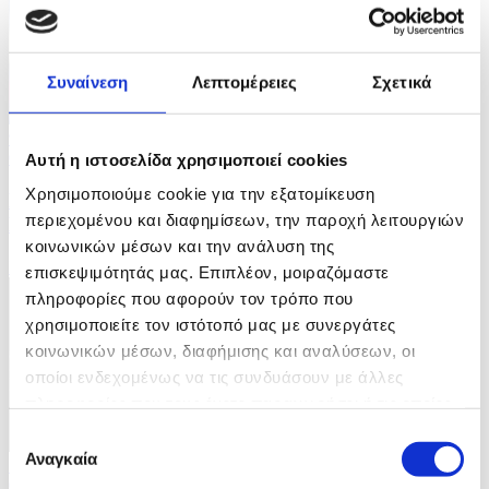
Συναίνεση
Λεπτομέρειες
Σχετικά
9 Φωτογραφίες
04/08/2026 08:11
Αυτή η ιστοσελίδα χρησιμοποιεί cookies
Χρησιμοποιούμε cookie για την εξατομίκευση
Πρωτάθλημα Στίβου Κεντρικής Αμερικής και
περιεχομένου και διαφημίσεων, την παροχή λειτουργιών
Καραϊβικής
κοινωνικών μέσων και την ανάλυση της
ID: 10693418
επισκεψιμότητάς μας. Επιπλέον, μοιραζόμαστε
πληροφορίες που αφορούν τον τρόπο που
χρησιμοποιείτε τον ιστότοπό μας με συνεργάτες
κοινωνικών μέσων, διαφήμισης και αναλύσεων, οι
οποίοι ενδεχομένως να τις συνδυάσουν με άλλες
πληροφορίες που τους έχετε παραχωρήσει ή τις οποίες
έχουν συλλέξει σε σχέση με την από μέρους σας χρήση
Επιλογή
των υπηρεσιών τους.
Αναγκαία
συγκατάθεσης
10 Φωτογραφίες
04/08/2026 08:08