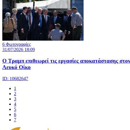
6 Φωτογραφίες
31/07/2026 18:09
Ο Τραμπ επιθεωρεί τις εργασίες αποκατάστασης στο
Λευκό Οίκο
ID: 10682647
1
2
3
4
5
6
7