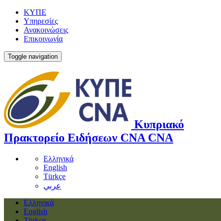
ΚΥΠΕ
Υπηρεσίες
Ανακοινώσεις
Επικοινωνία
Toggle navigation
Κυπριακό
Πρακτορείο Ειδήσεων
CNA
CNA
Ελληνικά
English
Türkçe
عربي
Ελληνικά
English
Türkçe