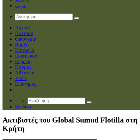
عربي
Αρχική
Πολιτική
Οικονομία
Βουλή
Κοινωνία
Εσωτερικά
Ευρώπη
Κόσμος
Αθλητικά
Virals
Επιστήμες
Σύνδεση
Ακτιβιστές του Global Sumud Flotilla στη
Κρήτη