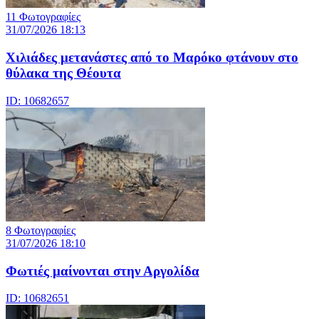
11 Φωτογραφίες
31/07/2026 18:13
Χιλιάδες μετανάστες από το Μαρόκο φτάνουν στο
θύλακα της Θέουτα
ID: 10682657
8 Φωτογραφίες
31/07/2026 18:10
Φωτιές μαίνονται στην Αργολίδα
ID: 10682651