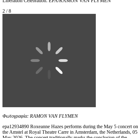
Liberation Celebration. EPA/RAMON VAN FLYMEN
2 / 8
Φωτογραφία: RAMON VAN FLYMEN
epa12934890 Roxeanne Hazes performs during the May 5 concert on
the Amstel at Royal Theatre Carre in Amsterdam, the Netherlands, 05
May 2026. The concert traditionally marks the conclusion of the