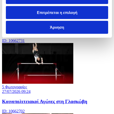
Επιτρέπεται η επιλογή
5 Φωτογραφίες
27/07/2026 09:28
Άρνηση
Μάχη με τις φλόγες σε Γαλλία - Ισπανία
ID: 10662731
5 Φωτογραφίες
27/07/2026 09:24
Κοινοπολιτειακοί Αγώνες στη Γλασκώβη
ID: 10662702