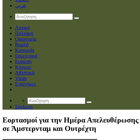
عربي
Αρχική
Πολιτική
Οικονομία
Βουλή
Κοινωνία
Εσωτερικά
Ευρώπη
Κόσμος
Αθλητικά
Virals
Επιστήμες
Σύνδεση
Εορτασμοί για την Ημέρα Απελευθέρωσης
σε Άμστερνταμ και Ουτρέχτη