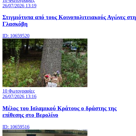
10 Φωτογραφίες
26/07/2026 13:19
Στιγμιότυπα από τους Κοινοπολιτειακούς Αγώνες στη
Γλασκόβη
ID: 10659520
10 Φωτογραφίες
26/07/2026 13:16
Μέλος του Ισλαμικού Κράτους o δράστης της
επίθεσης στο Βερολίνο
ID: 10659516