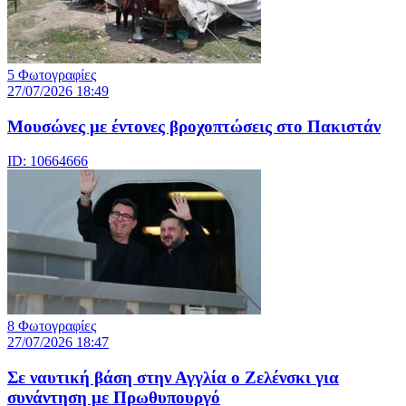
5 Φωτογραφίες
27/07/2026 18:49
Μουσώνες με έντονες βροχοπτώσεις στο Πακιστάν
ID: 10664666
8 Φωτογραφίες
27/07/2026 18:47
Σε ναυτική βάση στην Αγγλία ο Ζελένσκι για
συνάντηση με Πρωθυπουργό