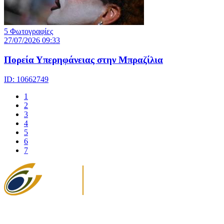
5 Φωτογραφίες
27/07/2026 09:33
Πορεία Υπερηφάνειας στην Μπραζίλια
ID: 10662749
1
2
3
4
5
6
7