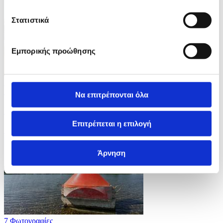
Στατιστικά
Εμπορικής προώθησης
10 Φωτογραφίες
30/07/2026 13:38
Να επιτρέπονται όλα
Η Ιαπωνία μία μέρα μετά το σεισμό
Επιτρέπεται η επιλογή
ID: 10676334
Άρνηση
7 Φωτογραφίες