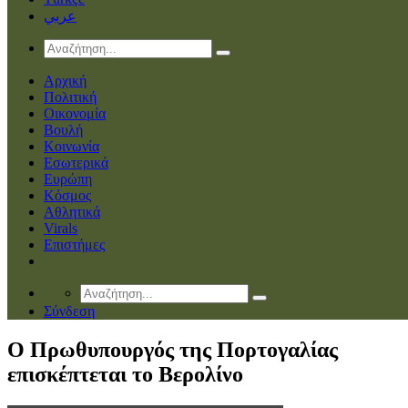
عربي
Αρχική
Πολιτική
Οικονομία
Βουλή
Κοινωνία
Εσωτερικά
Ευρώπη
Κόσμος
Αθλητικά
Virals
Επιστήμες
Σύνδεση
Ο Πρωθυπουργός της Πορτογαλίας
επισκέπτεται το Βερολίνο