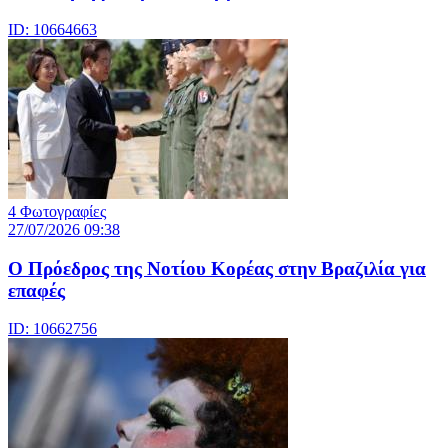
ID: 10664663
4 Φωτογραφίες
27/07/2026 09:38
Ο Πρόεδρος της Νοτίου Κορέας στην Βραζιλία για
επαφές
ID: 10662756