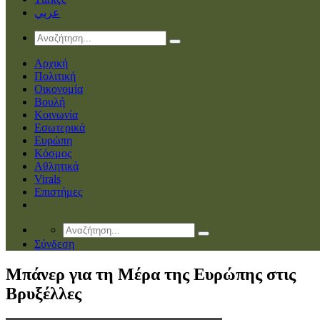
عربي
Αρχική
Πολιτική
Οικονομία
Βουλή
Κοινωνία
Εσωτερικά
Ευρώπη
Κόσμος
Αθλητικά
Virals
Επιστήμες
Σύνδεση
Μπάνερ για τη Μέρα της Ευρώπης στις
Βρυξέλλες