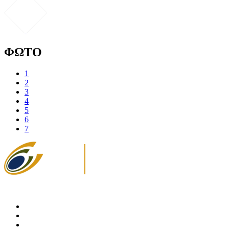
ΦΩΤΟ
1
2
3
4
5
6
7