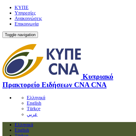
ΚΥΠΕ
Υπηρεσίες
Ανακοινώσεις
Επικοινωνία
Toggle navigation
Κυπριακό
Πρακτορείο Ειδήσεων
CNA
CNA
Ελληνικά
English
Türkçe
عربي
Ελληνικά
English
Türkçe