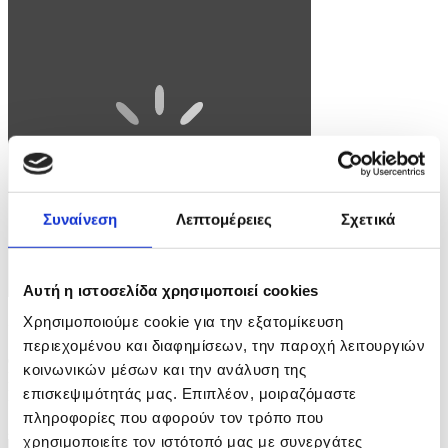
Συναίνεση
Λεπτομέρειες
Σχετικά
Αυτή η ιστοσελίδα χρησιμοποιεί cookies
Χρησιμοποιούμε cookie για την εξατομίκευση
Φωτογραφία: OLIVIER MATTHYS
περιεχομένου και διαφημίσεων, την παροχή λειτουργιών
epa12938733 Banners promote May 9 Europe Day, in front of the
κοινωνικών μέσων και την ανάλυση της
European Council in Brussels, Belgium, 07 May 2026.
επισκεψιμότητάς μας. Επιπλέον, μοιραζόμαστε
EPA/OLIVIER MATTHYS
πληροφορίες που αφορούν τον τρόπο που
2 / 4
χρησιμοποιείτε τον ιστότοπό μας με συνεργάτες