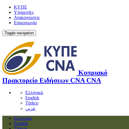
ΚΥΠΕ
Υπηρεσίες
Ανακοινώσεις
Επικοινωνία
Toggle navigation
Κυπριακό
Πρακτορείο Ειδήσεων
CNA
CNA
Ελληνικά
English
Türkçe
عربي
Ελληνικά
English
Türkçe