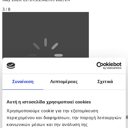
3 / 8
Συναίνεση
Λεπτομέρειες
Σχετικά
Αυτή η ιστοσελίδα χρησιμοποιεί cookies
Φωτογραφία: CLEMENS BILAN
Χρησιμοποιούμε cookie για την εξατομίκευση
epa12950992 Feature Films Jury member Ruth Negga onstage during
περιεχομένου και διαφημίσεων, την παροχή λειτουργιών
the opening ceremony of the 79th annual Cannes Film Festival, in
κοινωνικών μέσων και την ανάλυση της
Cannes, France, 12 May 2026. The film festival runs from 12 to 23