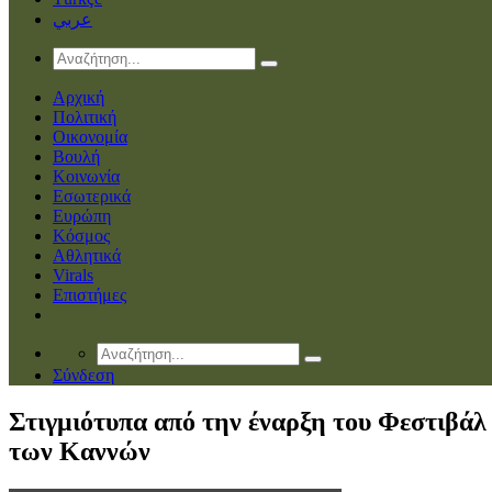
عربي
Αρχική
Πολιτική
Οικονομία
Βουλή
Κοινωνία
Εσωτερικά
Ευρώπη
Κόσμος
Αθλητικά
Virals
Επιστήμες
Σύνδεση
Στιγμιότυπα από την έναρξη του Φεστιβάλ
των Καννών