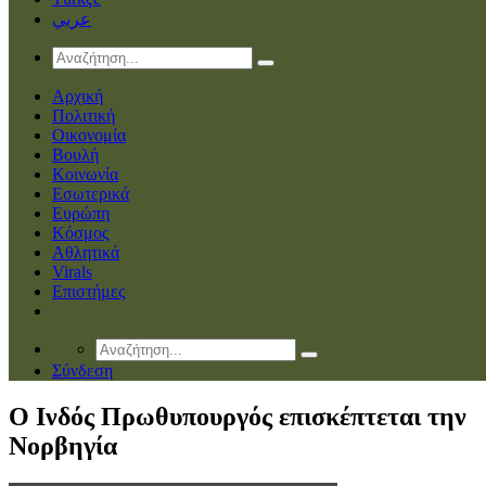
عربي
Αρχική
Πολιτική
Οικονομία
Βουλή
Κοινωνία
Εσωτερικά
Ευρώπη
Κόσμος
Αθλητικά
Virals
Επιστήμες
Σύνδεση
Ο Ινδός Πρωθυπουργός επισκέπτεται την
Νορβηγία