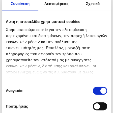
1 / 3
Συναίνεση
Λεπτομέρειες
Σχετικά
Αυτή η ιστοσελίδα χρησιμοποιεί cookies
Χρησιμοποιούμε cookie για την εξατομίκευση
περιεχομένου και διαφημίσεων, την παροχή λειτουργιών
κοινωνικών μέσων και την ανάλυση της
επισκεψιμότητάς μας. Επιπλέον, μοιραζόμαστε
πληροφορίες που αφορούν τον τρόπο που
χρησιμοποιείτε τον ιστότοπό μας με συνεργάτες
κοινωνικών μέσων, διαφήμισης και αναλύσεων, οι
οποίοι ενδεχομένως να τις συνδυάσουν με άλλες
πληροφορίες που τους έχετε παραχωρήσει ή τις οποίες
έχουν συλλέξει σε σχέση με την από μέρους σας χρήση
Επιλογή
Φωτογραφία: Stian Lysberg Solum / POOL
των υπηρεσιών τους.
Αναγκαία
συγκατάθεσης
epa12969875 Norwegian Prime Minister Jonas Gahr Store (C)
welcomes Indian Prime Minister Narendra Modi (R) at Oslo
Gardermoen Airport, Norway, 18 May 2026. EPA/Stian Lysberg
Προτιμήσεις
Solum / POOL NORWAY OUT