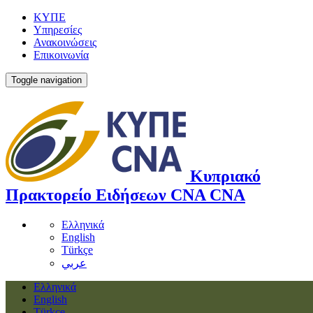
ΚΥΠΕ
Υπηρεσίες
Ανακοινώσεις
Επικοινωνία
Toggle navigation
Κυπριακό
Πρακτορείο Ειδήσεων
CNA
CNA
Ελληνικά
English
Türkçe
عربي
Ελληνικά
English
Türkçe