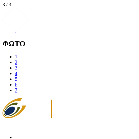
3 / 3
ΦΩΤΟ
1
2
3
4
5
6
7