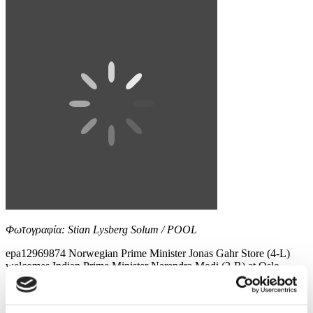
Φωτογραφία: Stian Lysberg Solum / POOL
epa12969874 Norwegian Prime Minister Jonas Gahr Store (4-L)
welcomes Indian Prime Minister Narendra Modi (2-R) at Oslo
Gardermoen Airport, Norway, 18 May 2026. EPA/Stian Lysberg
Solum / POOL NORWAY OUT