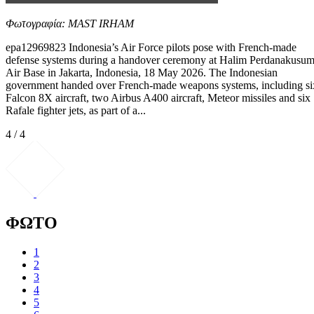
Φωτογραφία: MAST IRHAM
epa12969823 Indonesia’s Air Force pilots pose with French‑made
defense systems during a handover ceremony at Halim Perdanakusu
Air Base in Jakarta, Indonesia, 18 May 2026. The Indonesian
government handed over French‑made weapons systems, including si
Falcon 8X aircraft, two Airbus A400 aircraft, Meteor missiles and six
Rafale fighter jets, as part of a...
4 / 4
ΦΩΤΟ
1
2
3
4
5