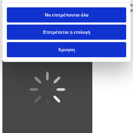
epa12969830 Indonesia’s President Prabowo Subianto (L) inaugurate
a French‑made Rafale fighter jet during a handover ceremony at Hali
Να επιτρέπονται όλα
Perdanakusuma Air Base in Jakarta, Indonesia, 18 May 2026. The
Indonesian government handed over French‑made defense systems,
including six Falcon 8X aircraft, two Airbus A400 aircraft, Meteor
missiles and six Rafale...
Επιτρέπεται η επιλογή
3 / 4
Άρνηση