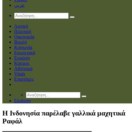
عربي
Αρχική
Πολιτική
Οικονομία
Βουλή
Κοινωνία
Εσωτερικά
Ευρώπη
Κόσμος
Αθλητικά
Virals
Επιστήμες
Σύνδεση
Η Ινδονησία παρέλαβε γαλλικά μαχητικά
Ραφάλ