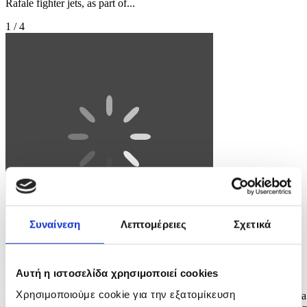
Rafale fighter jets, as part of...
1 / 4
Συναίνεση
Λεπτομέρειες
Σχετικά
Φωτογραφία: MAST IRHAM
Αυτή η ιστοσελίδα χρησιμοποιεί cookies
epa12969827 Indonesia’s President Prabowo Subianto (C),
Χρησιμοποιούμε cookie για την εξατομίκευση
accompanied by Defense Minister Sjafrie Sjamsoeddin (R), inspects a