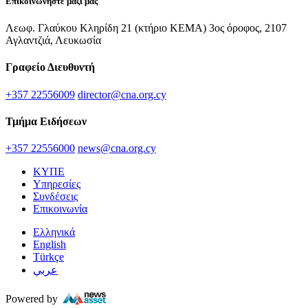
Επικοινωνήστε μαζί μας
Λεωφ. Γλαύκου Κληρίδη 21 (κτήριο ΚΕΜΑ) 3ος όροφος, 2107
Αγλαντζιά, Λευκωσία
Γραφείο Διευθυντή
+357 22556009
director@cna.org.cy
Τμήμα Ειδήσεων
+357 22556000
news@cna.org.cy
ΚΥΠΕ
Υπηρεσίες
Συνδέσεις
Επικοινωνία
Ελληνικά
English
Türkçe
عربي
Powered by