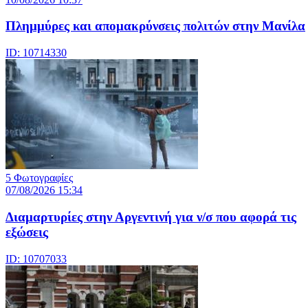
Πλημμύρες και απομακρύνσεις πολιτών στην Μανίλα
ID: 10714330
5 Φωτογραφίες
07/08/2026 15:34
Διαμαρτυρίες στην Αργεντινή για ν/σ που αφορά τις
εξώσεις
ID: 10707033