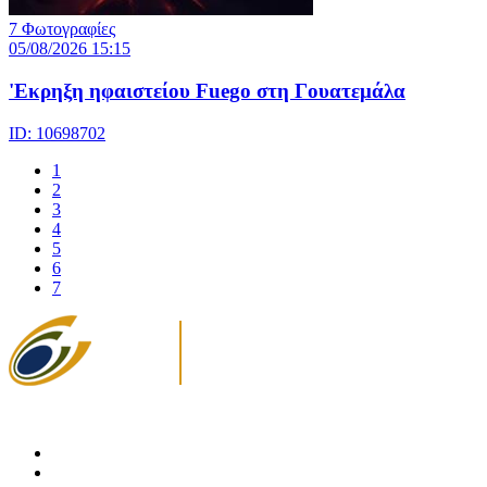
7 Φωτογραφίες
05/08/2026 15:15
'Εκρηξη ηφαιστείου Fuego στη Γουατεμάλα
ID: 10698702
1
2
3
4
5
6
7