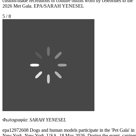
custom-made recreations of couture outfits worn by celebrities to the
2026 Met Gala. EPA/SARAH YENESEL
5 / 8
Φωτογραφία: SARAH YENESEL
epa12972608 Dogs and human models participate in the 'Pet Gala' in
New York, New York, USA, 18 May 2026. During the event, canine