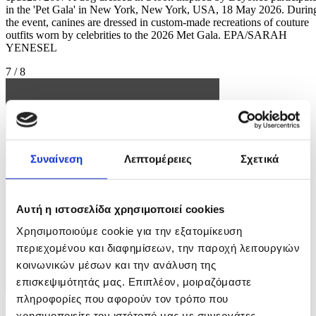
in the 'Pet Gala' in New York, New York, USA, 18 May 2026. Durin
the event, canines are dressed in custom-made recreations of couture
outfits worn by celebrities to the 2026 Met Gala. EPA/SARAH
YENESEL
7 / 8
Συναίνεση
Λεπτομέρειες
Σχετικά
Αυτή η ιστοσελίδα χρησιμοποιεί cookies
Χρησιμοποιούμε cookie για την εξατομίκευση
περιεχομένου και διαφημίσεων, την παροχή λειτουργιών
κοινωνικών μέσων και την ανάλυση της
επισκεψιμότητάς μας. Επιπλέον, μοιραζόμαστε
πληροφορίες που αφορούν τον τρόπο που
Φωτογραφία: SARAH YENESEL
χρησιμοποιείτε τον ιστότοπό μας με συνεργάτες