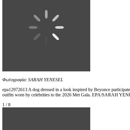
Φωτογραφία: SARAH YENESEL
epa12972613 A dog dressed in a look inspired by Beyonce participate
outfits worn by celebrities to the 2026 Met Gala. EPA/SARAH YE
1 / 8