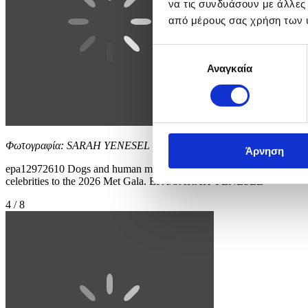
να τις συνδυάσουν με άλλες
από μέρους σας χρήση των 
Επιλογή
Αναγκαία
συγκατάθεσης
Φωτογραφία: SARAH YENESEL
Άρνηση
epa12972610 Dogs and human models participate in the 'Pet Gala' in
celebrities to the 2026 Met Gala. EPA/SARAH YENESEL
4 / 8