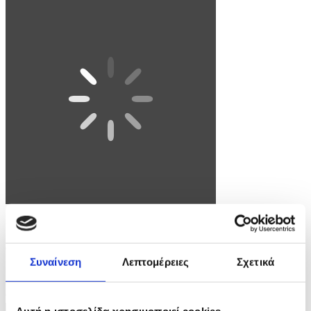
Φωτογραφία: ANGELO CARCONI
epa12977234 Italian Prime Minister Giorgia Meloni (R) welcomes
Indian Prime Minister Narendra Modi prior to a meeting at Villa
Συναίνεση
Λεπτομέρειες
Σχετικά
Pamphili in Rome, Italy, 20 May 2026. EPA/ANGELO CARCONI
9 / 11
Αυτή η ιστοσελίδα χρησιμοποιεί cookies