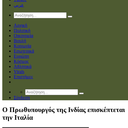
عربي
Αρχική
Πολιτική
Οικονομία
Βουλή
Κοινωνία
Εσωτερικά
Ευρώπη
Κόσμος
Αθλητικά
Virals
Επιστήμες
Σύνδεση
Ο Πρωθυπουργός της Ινδίας επισκέπτεται
την Ιταλία