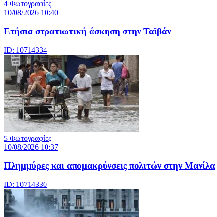
4 Φωτογραφίες
10/08/2026 10:40
Ετήσια στρατιωτική άσκηση στην Ταϊβάν
ID: 10714334
5 Φωτογραφίες
10/08/2026 10:37
Πλημμύρες και απομακρύνσεις πολιτών στην Μανίλα
ID: 10714330