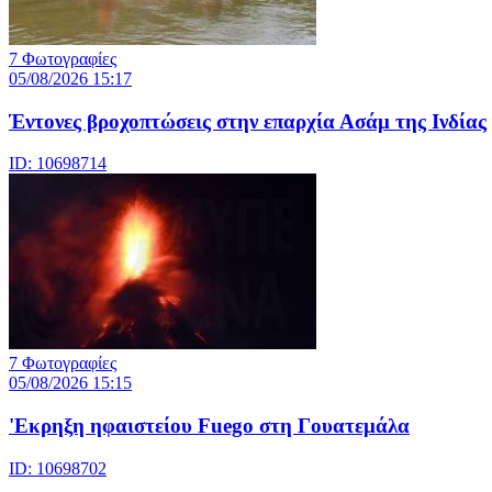
7 Φωτογραφίες
05/08/2026 15:17
Έντονες βροχοπτώσεις στην επαρχία Ασάμ της Ινδίας
ID: 10698714
7 Φωτογραφίες
05/08/2026 15:15
'Εκρηξη ηφαιστείου Fuego στη Γουατεμάλα
ID: 10698702