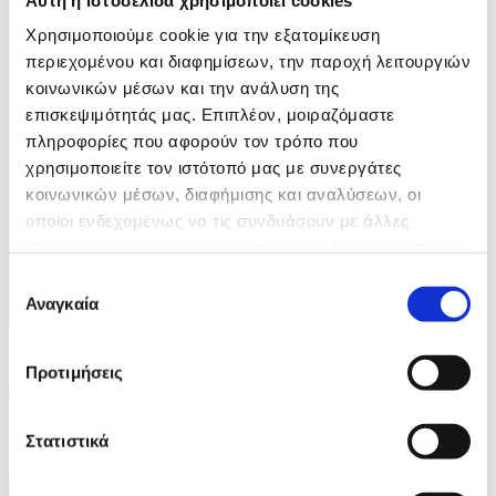
Χρησιμοποιούμε cookie για την εξατομίκευση
περιεχομένου και διαφημίσεων, την παροχή λειτουργιών
κοινωνικών μέσων και την ανάλυση της
επισκεψιμότητάς μας. Επιπλέον, μοιραζόμαστε
πληροφορίες που αφορούν τον τρόπο που
χρησιμοποιείτε τον ιστότοπό μας με συνεργάτες
κοινωνικών μέσων, διαφήμισης και αναλύσεων, οι
οποίοι ενδεχομένως να τις συνδυάσουν με άλλες
πληροφορίες που τους έχετε παραχωρήσει ή τις οποίες
έχουν συλλέξει σε σχέση με την από μέρους σας χρήση
Επιλογή
των υπηρεσιών τους.
Αναγκαία
συγκατάθεσης
Φωτογραφία: ANGELO CARCONI
Προτιμήσεις
epa12977235 Italian Prime Minister Giorgia Meloni (L) welcomes
Indian Prime Minister Narendra Modi prior to a meeting at Villa
Pamphili in Rome, Italy, 20 May 2026. EPA/ANGELO CARCONI
Στατιστικά
10 / 11