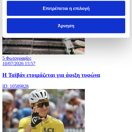
ID: 10589846
Επιτρέπεται η επιλογή
Άρνηση
5 Φωτογραφίες
10/07/2026 15:57
Η Ταϊβάν ετοιμάζεται για άφιξη τυφώνα
ID: 10589828