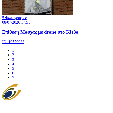
5 Φωτογραφίες
08/07/2026 17:55
Eπίθεση Μόσχας με drone στο Κίεβο
ID: 10579933
1
2
3
4
5
6
7