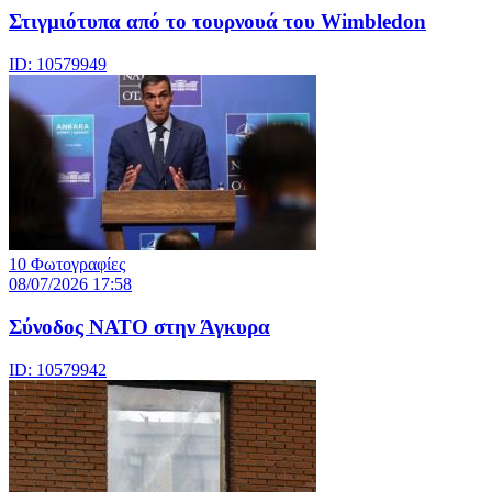
Στιγμιότυπα από το τουρνουά του Wimbledon
ID: 10579949
10 Φωτογραφίες
08/07/2026 17:58
Σύνοδος ΝΑΤΟ στην Άγκυρα
ID: 10579942