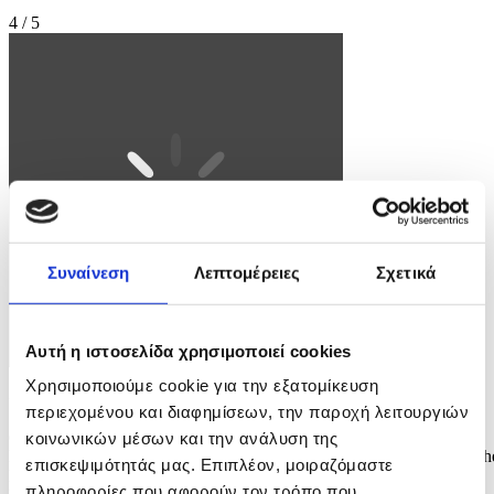
4 / 5
Συναίνεση
Λεπτομέρειες
Σχετικά
Αυτή η ιστοσελίδα χρησιμοποιεί cookies
Χρησιμοποιούμε cookie για την εξατομίκευση
Φωτογραφία: ALEXANDER KAZAKOV/KREMLIN / POOL
περιεχομένου και διαφημίσεων, την παροχή λειτουργιών
epa12977159 Russian President Vladimir Putin (L) and Chinese
κοινωνικών μέσων και την ανάλυση της
President Xi Jinping attend a signing ceremony at the Great Hall of th
επισκεψιμότητάς μας. Επιπλέον, μοιραζόμαστε
People in Beijing, China, 20 May 2026. EPA/ALEXANDER
πληροφορίες που αφορούν τον τρόπο που