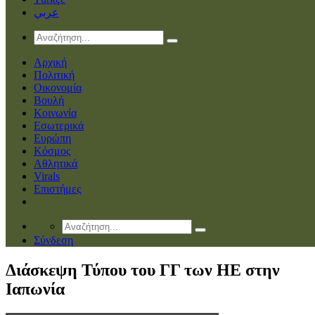
عربي
Αρχική
Πολιτική
Οικονομία
Βουλή
Κοινωνία
Εσωτερικά
Ευρώπη
Κόσμος
Αθλητικά
Virals
Επιστήμες
Σύνδεση
Διάσκεψη Τύπου του ΓΓ των ΗΕ στην
Ιαπωνία