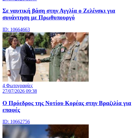
Σε ναυτική βάση στην Αγγλία ο Ζελένσκι για
συνάντηση με Πρωθυπουργό
ID: 10664663
4 Φωτογραφίες
27/07/2026 09:38
Ο Πρόεδρος της Νοτίου Κορέας στην Βραζιλία για
επαφές
ID: 10662756