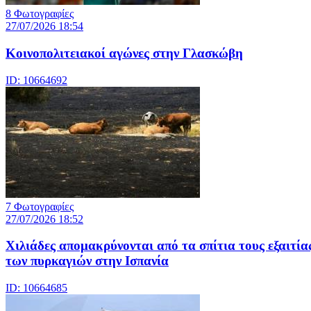
8 Φωτογραφίες
27/07/2026 18:54
Κοινοπολιτειακοί αγώνες στην Γλασκώβη
ID: 10664692
7 Φωτογραφίες
27/07/2026 18:52
Χιλιάδες απομακρύνονται από τα σπίτια τους εξαιτία
των πυρκαγιών στην Ισπανία
ID: 10664685