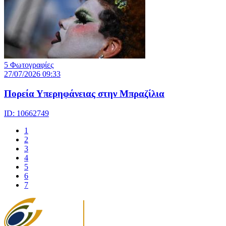
5 Φωτογραφίες
27/07/2026 09:33
Πορεία Υπερηφάνειας στην Μπραζίλια
ID: 10662749
1
2
3
4
5
6
7