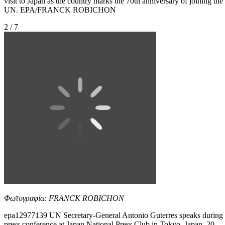
visit to Japan as the country marks the 70th anniversary of joining the
UN. EPA/FRANCK ROBICHON
2 / 7
Φωτογραφία: FRANCK ROBICHON
epa12977139 UN Secretary-General Antonio Guterres speaks during
press conference at Japan National Press Club in Tokyo, Japan, 20