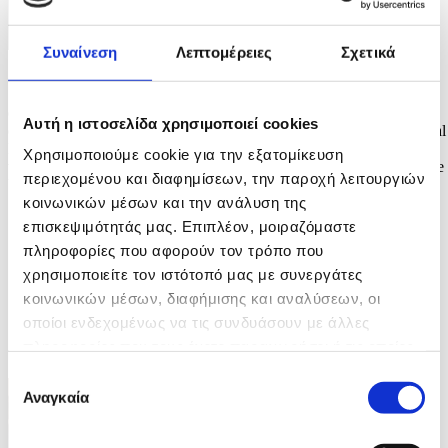
Συναίνεση
Λεπτομέρειες
Σχετικά
Φωτογραφία: FRANCK ROBICHON
epa12977128 UN Secretary-General Antonio Guterres listens to a
Αυτή η ιστοσελίδα χρησιμοποιεί cookies
question from a journalist during a press conference at Japan National
Press Club in Tokyo, Japan, 20 May 2026. Guterres is on a four-day
Χρησιμοποιούμε cookie για την εξατομίκευση
visit to Japan as the country marks the 70th anniversary of joining the
περιεχομένου και διαφημίσεων, την παροχή λειτουργιών
UN. EPA/FRANCK ROBICHON
κοινωνικών μέσων και την ανάλυση της
7 / 7
επισκεψιμότητάς μας. Επιπλέον, μοιραζόμαστε
πληροφορίες που αφορούν τον τρόπο που
χρησιμοποιείτε τον ιστότοπό μας με συνεργάτες
κοινωνικών μέσων, διαφήμισης και αναλύσεων, οι
οποίοι ενδεχομένως να τις συνδυάσουν με άλλες
ΦΩΤΟ
πληροφορίες που τους έχετε παραχωρήσει ή τις οποίες
έχουν συλλέξει σε σχέση με την από μέρους σας χρήση
Επιλογή
των υπηρεσιών τους.
Αναγκαία
συγκατάθεσης