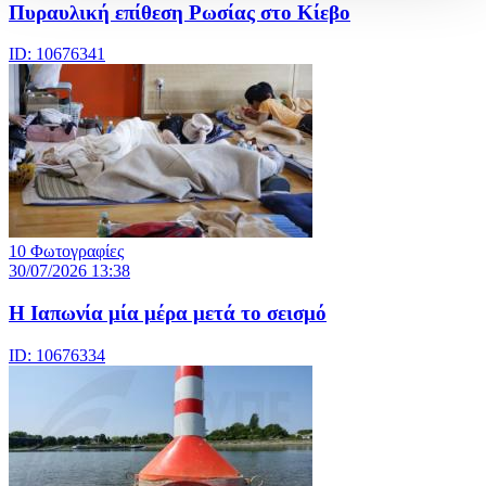
Πυραυλική επίθεση Ρωσίας στο Κίεβο
ID: 10676341
10 Φωτογραφίες
30/07/2026 13:38
Η Ιαπωνία μία μέρα μετά το σεισμό
ID: 10676334