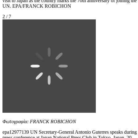
visit to Japan as the country marks the 70th anniversary of joining the
UN. EPA/FRANCK ROBICHON
2 / 7
Φωτογραφία: FRANCK ROBICHON
epa12977139 UN Secretary-General Antonio Guterres speaks during
press conference at Japan National Press Club in Tokyo, Japan, 20