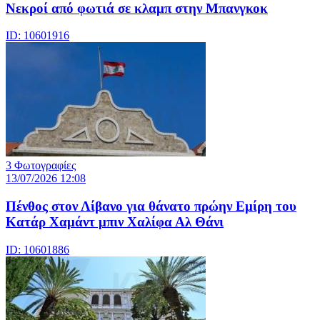
Νεκροί από φωτιά σε κλαμπ στην Μπανγκοκ
ID: 10601916
3 Φωτογραφίες
13/07/2026 12:08
Πένθος στον Λίβανο για θάνατο πρώην Εμίρη του
Κατάρ Χαμάντ μπιν Χαλίφα Αλ Θάνι
ID: 10601886