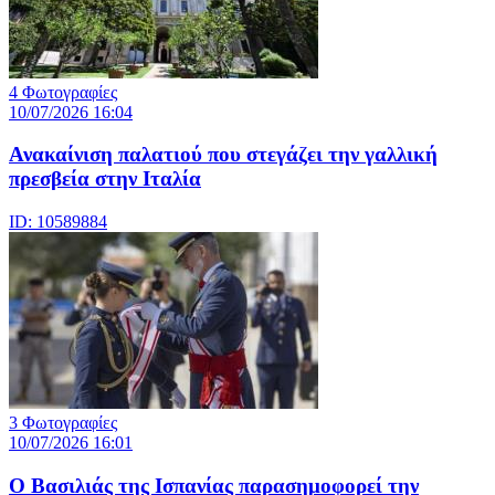
4 Φωτογραφίες
10/07/2026 16:04
Ανακαίνιση παλατιού που στεγάζει την γαλλική
πρεσβεία στην Ιταλία
ID: 10589884
3 Φωτογραφίες
10/07/2026 16:01
Ο Βασιλιάς της Ισπανίας παρασημοφορεί την