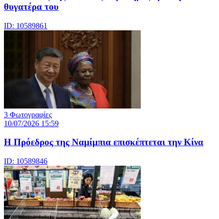
θυγατέρα του
ID: 10589861
3 Φωτογραφίες
10/07/2026 15:59
Η Πρόεδρος της Ναμίμπια επισκέπτεται την Κίνα
ID: 10589846