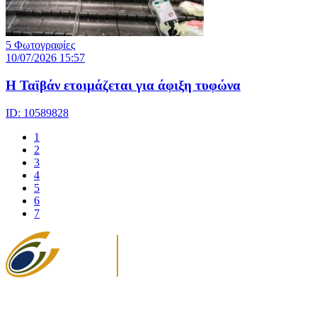
5 Φωτογραφίες
10/07/2026 15:57
Η Ταϊβάν ετοιμάζεται για άφιξη τυφώνα
ID: 10589828
1
2
3
4
5
6
7