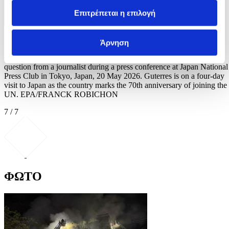
Επιτρέπεται η επιλογή
Φωτογραφία: FRANCK ROBICHON
Άρνηση
epa12977128 UN Secretary-General Antonio Guterres listens to a
question from a journalist during a press conference at Japan National
Press Club in Tokyo, Japan, 20 May 2026. Guterres is on a four-day
visit to Japan as the country marks the 70th anniversary of joining the
UN. EPA/FRANCK ROBICHON
7 / 7
ΦΩΤΟ