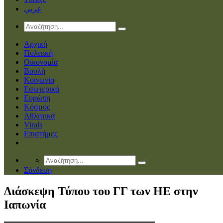
عربي
Αρχική
Πολιτική
Οικονομία
Βουλή
Κοινωνία
Εσωτερικά
Ευρώπη
Κόσμος
Αθλητικά
Virals
Επιστήμες
Σύνδεση
Διάσκεψη Τύπου του ΓΓ των ΗΕ στην
Ιαπωνία