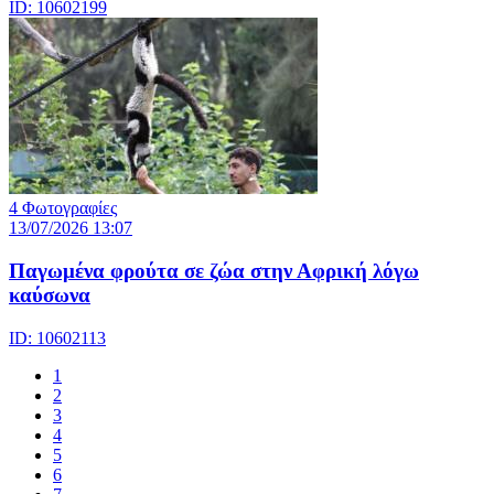
ID: 10602199
4 Φωτογραφίες
13/07/2026 13:07
Παγωμένα φρούτα σε ζώα στην Αφρική λόγω
καύσωνα
ID: 10602113
1
2
3
4
5
6