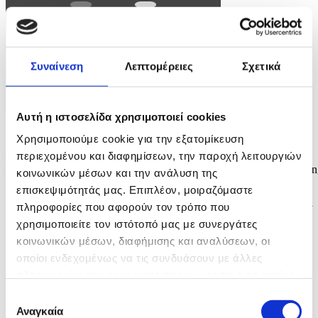
Συναίνεση
Λεπτομέρειες
Σχετικά
Αυτή η ιστοσελίδα χρησιμοποιεί cookies
Φωτογραφία: TED SOQUI
Χρησιμοποιούμε cookie για την εξατομίκευση
περιεχομένου και διαφημίσεων, την παροχή λειτουργιών
epa12989303 Family members from Anaheim, Andrea Luna, Jules
Olivas, Joshua Olivas, and Jessica Castro and their 8 cats are shelteri
κοινωνικών μέσων και την ανάλυση της
in their cars at JFK High School evacuation center after evacuating
επισκεψιμότητάς μας. Επιπλέον, μοιραζόμαστε
their home due to a chemical leak from a large storage tank at the
πληροφορίες που αφορούν τον τρόπο που
GKN Aerospace facility; in Garden Grove, California USA, 23 May
2026. A failing...
χρησιμοποιείτε τον ιστότοπό μας με συνεργάτες
κοινωνικών μέσων, διαφήμισης και αναλύσεων, οι
7 / 7
οποίοι ενδεχομένως να τις συνδυάσουν με άλλες
πληροφορίες που τους έχετε παραχωρήσει ή τις οποίες
έχουν συλλέξει σε σχέση με την από μέρους σας χρήση
Επιλογή
των υπηρεσιών τους.
Αναγκαία
συγκατάθεσης