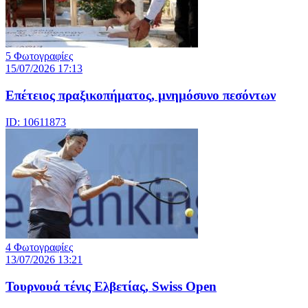
5 Φωτογραφίες
15/07/2026 17:13
Επέτειος πραξικοπήματος, μνημόσυνο πεσόντων
ID: 10611873
4 Φωτογραφίες
13/07/2026 13:21
Τουρνουά τένις Ελβετίας, Swiss Open