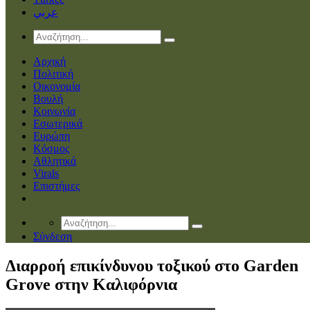
عربي
Αρχική
Πολιτική
Οικονομία
Βουλή
Κοινωνία
Εσωτερικά
Ευρώπη
Κόσμος
Αθλητικά
Virals
Επιστήμες
Σύνδεση
Διαρροή επικίνδυνου τοξικού στο Garden
Grove στην Καλιφόρνια