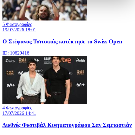
5 Φωτογραφίες
19/07/2026 18:01
Ο Στέφανος Τσιτσιπάς κατέκτησε το Swiss Open
ID: 10629416
4 Φωτογραφίες
17/07/2026 14:41
Διεθνές Φεστιβάλ Κινηματογράφου Σαν Σεμπαστιάν