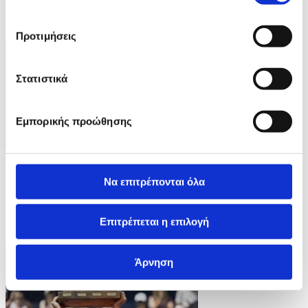
ΦΩΤΟ
Προτιμήσεις
Στατιστικά
Εμπορικής προώθησης
10 Φωτογραφίες
21/07/2026 14:04
Να επιτρέπονται όλα
Iσραηλινή επίθεση με drone στοίχισε τη ζωή σε
οικογένεια έξι ανθρώπων στη Γάζα
Επιτρέπεται η επιλογή
ID: 10638584
Άρνηση