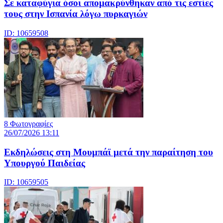
Σε καταφύγια όσοι απομακρύνθηκαν από τις εστίες
τους στην Ισπανία λόγω πυρκαγιών
ID: 10659508
8 Φωτογραφίες
26/07/2026 13:11
Eκδηλώσεις στη Μουμπάϊ μετά την παραίτηση του
Υπουργού Παιδείας
ID: 10659505