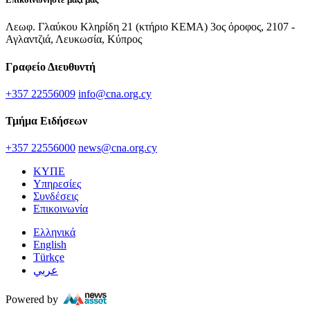
Λεωφ. Γλαύκου Κληρίδη 21 (κτήριο ΚΕΜΑ) 3ος όροφος, 2107 -
Αγλαντζιά, Λευκωσία, Κύπρος
Γραφείο Διευθυντή
+357 22556009
info@cna.org.cy
Τμήμα Ειδήσεων
+357 22556000
news@cna.org.cy
ΚΥΠΕ
Υπηρεσίες
Συνδέσεις
Επικοινωνία
Ελληνικά
English
Türkçe
عربي
Powered by