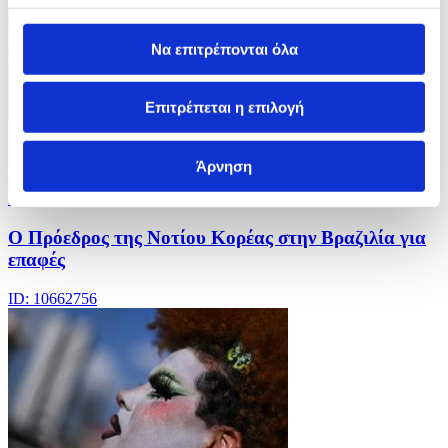
Να επιτρέπονται όλα
Επιτρέπεται η επιλογή
Άρνηση
4 Φωτογραφίες
27/07/2026 09:38
Ο Πρόεδρος της Νοτίου Κορέας στην Βραζιλία για
επαφές
ID: 10662756