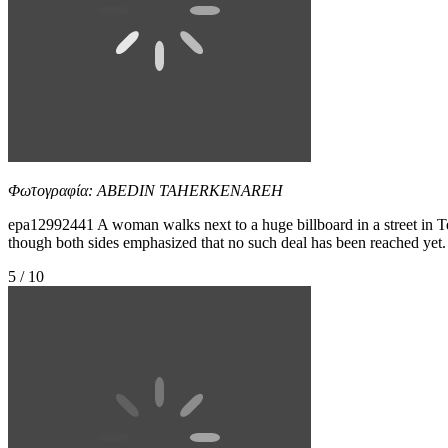
Φωτογραφία: ABEDIN TAHERKENAREH
epa12992441 A woman walks next to a huge billboard in a street in T
though both sides emphasized that no such deal has been rea
5 / 10