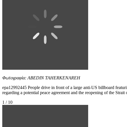
Φωτογραφία: ABEDIN TAHERKENAREH
epa12992445 People drive in front of a large anti-US billboard feat
regarding a potential peace agreement and the reopening of the Strait
1 / 10