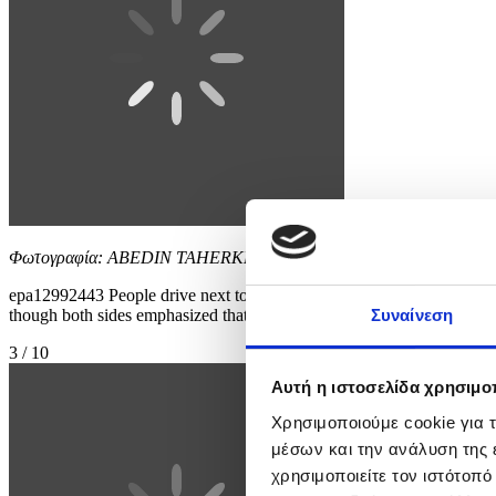
Φωτογραφία: ABEDIN TAHERKENAREH
epa12992443 People drive next to a huge billboard in a street in Teh
though both sides emphasized that no such deal has been rea
Συναίνεση
3 / 10
Αυτή η ιστοσελίδα χρησιμοπ
Χρησιμοποιούμε cookie για 
μέσων και την ανάλυση της
χρησιμοποιείτε τον ιστότοπ