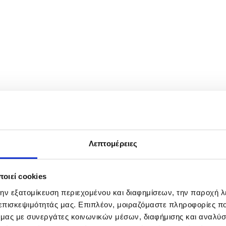
ran, Iran, 25 May 2026. The US and Iran voiced optimism regarding a po
ched yet. EPA/ABEDIN TAHERKENAREH
Λεπτομέρειες
οιεί cookies
την εξατομίκευση περιεχομένου και διαφημίσεων, την παροχή 
 επισκεψιμότητάς μας. Επιπλέον, μοιραζόμαστε πληροφορίες π
ό μας με συνεργάτες κοινωνικών μέσων, διαφήμισης και αναλύσ