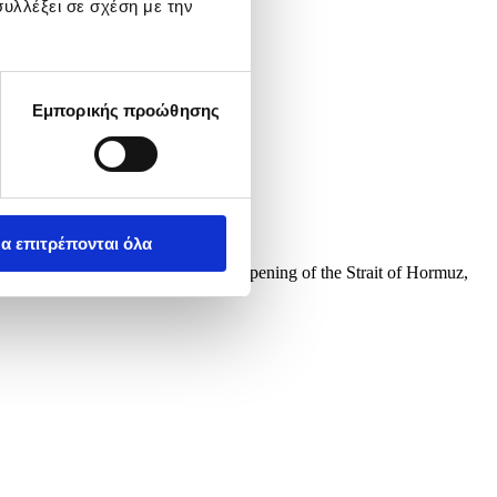
υλλέξει σε σχέση με την
Εμπορικής προώθησης
α επιτρέπονται όλα
tential peace agreement and the reopening of the Strait of Hormuz,