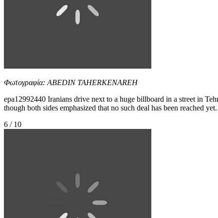
Φωτογραφία: ABEDIN TAHERKENAREH
epa12992440 Iranians drive next to a huge billboard in a street in T
though both sides emphasized that no such deal has been rea
6 / 10