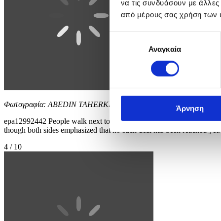
να τις συνδυάσουν με άλλες
από μέρους σας χρήση των 
Επιλογή
Αναγκαία
συγκατάθεσης
Φωτογραφία: ABEDIN TAHERKENAREH
Άρνηση
epa12992442 People walk next to a huge billboard in a street in Tehr
though both sides emphasized that no such deal has been rea
4 / 10