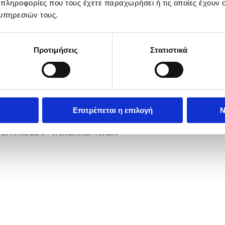
 πληροφορίες που τους έχετε παραχωρήσει ή τις οποίες έχουν σ
υπηρεσιών τους.
Προτιμήσεις
Στατιστικά
Επιτρέπεται η επιλογή
Ν
an, Iran, 25 May 2026. The US and Iran voiced optimism regarding a po
ched yet. EPA/ABEDIN TAHERKENAREH