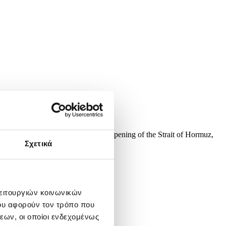
tential peace agreement and the reopening of the Strait of Hormuz,
Σχετικά
λειτουργιών κοινωνικών
ου αφορούν τον τρόπο που
εων, οι οποίοι ενδεχομένως