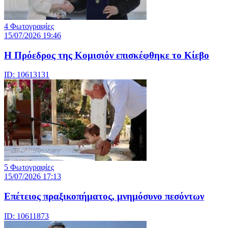
4 Φωτογραφίες
15/07/2026 19:46
Η Πρόεδρος της Κομισιόν επισκέφθηκε το Κίεβο
ID: 10613131
5 Φωτογραφίες
15/07/2026 17:13
Επέτειος πραξικοπήματος, μνημόσυνο πεσόντων
ID: 10611873