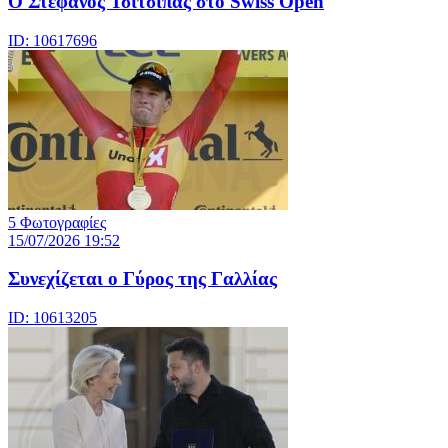
Ο Στέφανος Τσιτσιπάς στο Swiss Open
ID: 10617696
5 Φωτογραφίες
15/07/2026 19:52
Συνεχίζεται ο Γύρος της Γαλλίας
ID: 10613205