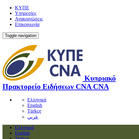
ΚΥΠΕ
Υπηρεσίες
Ανακοινώσεις
Επικοινωνία
Toggle navigation
Κυπριακό
Πρακτορείο Ειδήσεων
CNA
CNA
Ελληνικά
English
Türkçe
عربي
Ελληνικά
English
Türkçe