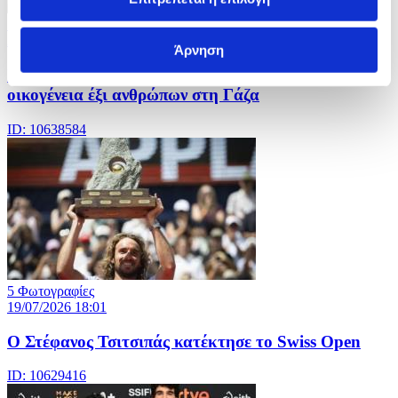
10 Φωτογραφίες
21/07/2026 14:04
Άρνηση
Iσραηλινή επίθεση με drone στοίχισε τη ζωή σε
οικογένεια έξι ανθρώπων στη Γάζα
ID: 10638584
5 Φωτογραφίες
19/07/2026 18:01
Ο Στέφανος Τσιτσιπάς κατέκτησε το Swiss Open
ID: 10629416