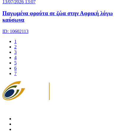
13/07/2026 13:07
Παγωμένα φρούτα σε ζώα στην Αφρική λόγω
καύσωνα
ID: 10602113
1
2
3
4
5
6
7