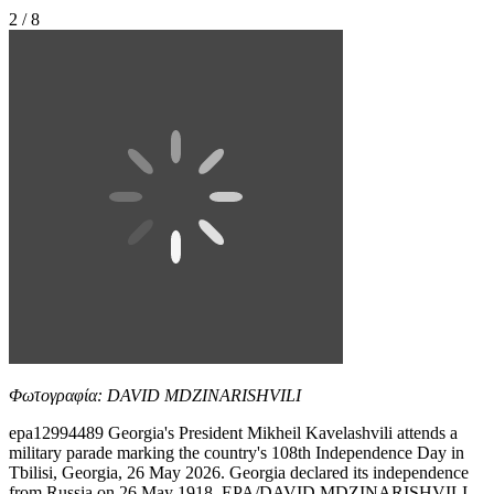
2 / 8
Φωτογραφία: DAVID MDZINARISHVILI
epa12994489 Georgia's President Mikheil Kavelashvili attends a
military parade marking the country's 108th Independence Day in
Tbilisi, Georgia, 26 May 2026. Georgia declared its independence
from Russia on 26 May 1918. EPA/DAVID MDZINARISHVILI