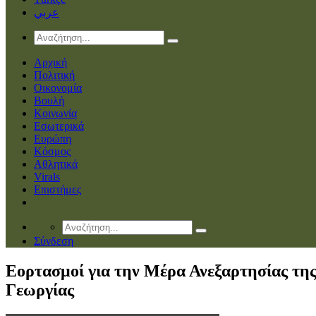
عربي
Αρχική
Πολιτική
Οικονομία
Βουλή
Κοινωνία
Εσωτερικά
Ευρώπη
Κόσμος
Αθλητικά
Virals
Επιστήμες
Σύνδεση
Εορτασμοί για την Μέρα Ανεξαρτησίας τη
Γεωργίας