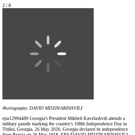
2 / 8
Φωτογραφία: DAVID MDZINARISHVILI
epa12994489 Georgia's President Mikheil Kavelashvili attends a
military parade marking the country's 108th Independence Day in
Tbilisi, Georgia, 26 May 2026. Georgia declared its independence
from Russia on 26 May 1918. EPA/DAVID MDZINARISHVILI