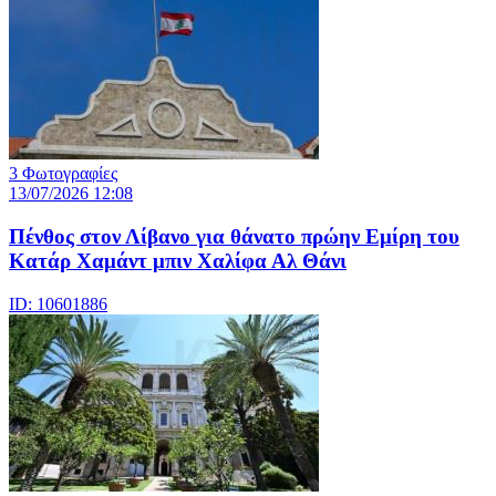
3 Φωτογραφίες
13/07/2026 12:08
Πένθος στον Λίβανο για θάνατο πρώην Εμίρη του
Κατάρ Χαμάντ μπιν Χαλίφα Αλ Θάνι
ID: 10601886