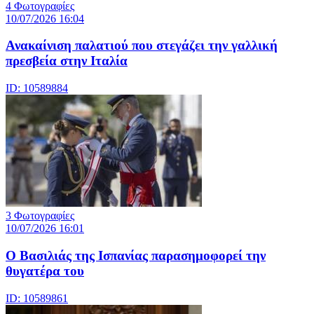
4 Φωτογραφίες
10/07/2026 16:04
Ανακαίνιση παλατιού που στεγάζει την γαλλική
πρεσβεία στην Ιταλία
ID: 10589884
3 Φωτογραφίες
10/07/2026 16:01
Ο Βασιλιάς της Ισπανίας παρασημοφορεί την
θυγατέρα του
ID: 10589861