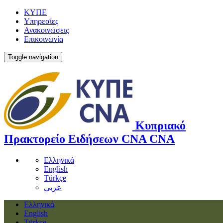
ΚΥΠΕ
Υπηρεσίες
Ανακοινώσεις
Επικοινωνία
Toggle navigation
Κυπριακό
Πρακτορείο Ειδήσεων
CNA
CNA
Ελληνικά
English
Türkçe
عربي
Ελληνικά
English
Türkçe