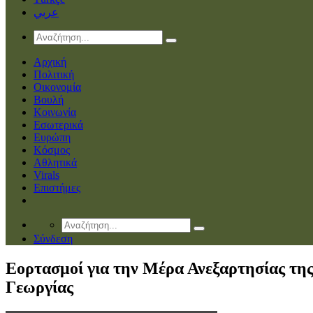
عربي
Αρχική
Πολιτική
Οικονομία
Βουλή
Κοινωνία
Εσωτερικά
Ευρώπη
Κόσμος
Αθλητικά
Virals
Επιστήμες
Σύνδεση
Εορτασμοί για την Μέρα Ανεξαρτησίας τη
Γεωργίας