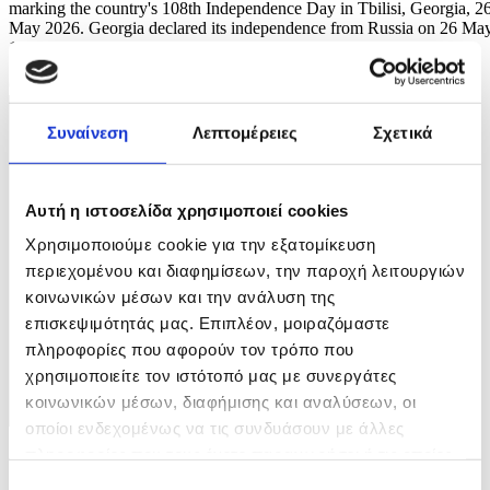
marking the country's 108th Independence Day in Tbilisi, Georgia, 2
May 2026. Georgia declared its independence from Russia on 26 Ma
1918. EPA/DAVID MDZINARISHVILI
6 / 8
Συναίνεση
Λεπτομέρειες
Σχετικά
Αυτή η ιστοσελίδα χρησιμοποιεί cookies
Χρησιμοποιούμε cookie για την εξατομίκευση
περιεχομένου και διαφημίσεων, την παροχή λειτουργιών
κοινωνικών μέσων και την ανάλυση της
επισκεψιμότητάς μας. Επιπλέον, μοιραζόμαστε
πληροφορίες που αφορούν τον τρόπο που
χρησιμοποιείτε τον ιστότοπό μας με συνεργάτες
κοινωνικών μέσων, διαφήμισης και αναλύσεων, οι
οποίοι ενδεχομένως να τις συνδυάσουν με άλλες
πληροφορίες που τους έχετε παραχωρήσει ή τις οποίες
Φωτογραφία: DAVID MDZINARISHVILI
έχουν συλλέξει σε σχέση με την από μέρους σας χρήση
Επιλογή