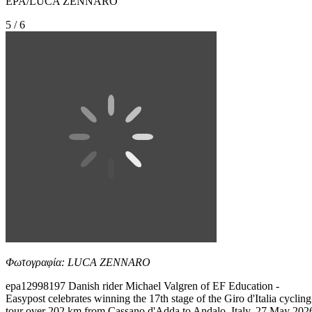
EPA/LUCA ZENNARO
5 / 6
Φωτογραφία: LUCA ZENNARO
epa12998197 Danish rider Michael Valgren of EF Education -
Easypost celebrates winning the 17th stage of the Giro d'Italia cycling
tour over 202 km from Cassano d'Adda to Andalo, Italy, 27 May 202