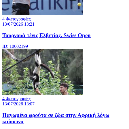
4 Φωτογραφίες
13/07/2026 13:21
Τουρνουά τένις Ελβετίας, Swiss Open
ID: 10602199
4 Φωτογραφίες
13/07/2026 13:07
Παγωμένα φρούτα σε ζώα στην Αφρική λόγω
καύσωνα