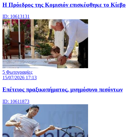
Η Πρόεδρος της Κομισιόν επισκέφθηκε το Κίεβο
ID: 10613131
5 Φωτογραφίες
15/07/2026 17:13
Επέτειος πραξικοπήματος, μνημόσυνο πεσόντων
ID: 10611873