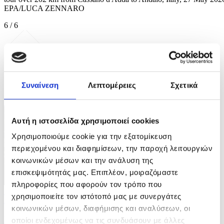
EPA/LUCA ZENNARO
6 / 6
Συναίνεση
Λεπτομέρειες
Σχετικά
ΦΩΤΟ
Αυτή η ιστοσελίδα χρησιμοποιεί cookies
Χρησιμοποιούμε cookie για την εξατομίκευση
περιεχομένου και διαφημίσεων, την παροχή λειτουργιών
κοινωνικών μέσων και την ανάλυση της
επισκεψιμότητάς μας. Επιπλέον, μοιραζόμαστε
πληροφορίες που αφορούν τον τρόπο που
10 Φωτογραφίες
χρησιμοποιείτε τον ιστότοπό μας με συνεργάτες
21/07/2026 14:04
κοινωνικών μέσων, διαφήμισης και αναλύσεων, οι
Iσραηλινή επίθεση με drone στοίχισε τη ζωή σε
οποίοι ενδεχομένως να τις συνδυάσουν με άλλες