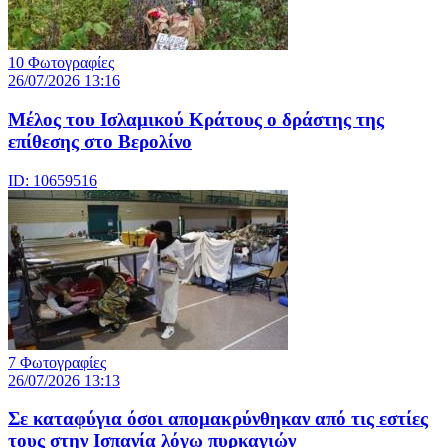
10 Φωτογραφίες
26/07/2026 13:16
Μέλος του Ισλαμικού Κράτους o δράστης της
επίθεσης στο Βερολίνο
ID: 10659516
7 Φωτογραφίες
26/07/2026 13:13
Σε καταφύγια όσοι απομακρύνθηκαν από τις εστίες
τους στην Ισπανία λόγω πυρκαγιών