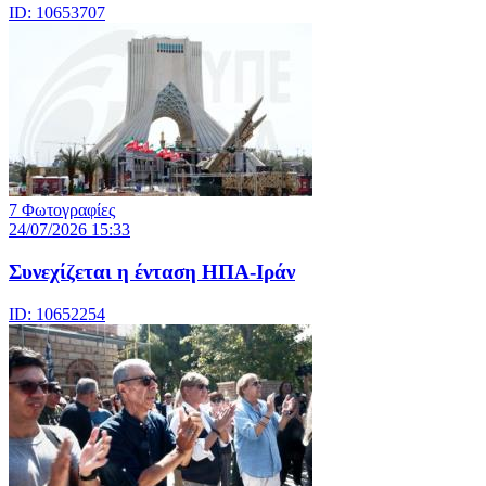
ID: 10653707
7 Φωτογραφίες
24/07/2026 15:33
Συνεχίζεται η ένταση ΗΠΑ-Ιράν
ID: 10652254