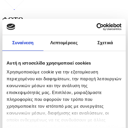
ΦΩΤΟ
Συναίνεση
Λεπτομέρειες
Σχετικά
Αυτή η ιστοσελίδα χρησιμοποιεί cookies
Χρησιμοποιούμε cookie για την εξατομίκευση
5 Φωτογραφίες
περιεχομένου και διαφημίσεων, την παροχή λειτουργιών
27/07/2026 09:28
κοινωνικών μέσων και την ανάλυση της
επισκεψιμότητάς μας. Επιπλέον, μοιραζόμαστε
Μάχη με τις φλόγες σε Γαλλία - Ισπανία
πληροφορίες που αφορούν τον τρόπο που
ID: 10662731
χρησιμοποιείτε τον ιστότοπό μας με συνεργάτες
κοινωνικών μέσων, διαφήμισης και αναλύσεων, οι
οποίοι ενδεχομένως να τις συνδυάσουν με άλλες
πληροφορίες που τους έχετε παραχωρήσει ή τις οποίες