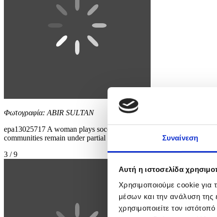
Φωτογραφία: ABIR SULTAN
epa13025717 A woman plays soccer on the beach in Tel Aviv, Israel, 09
communities remain under partial restrictions. EPA/ABIR SULTAN
Συναίνεση
3 / 9
Αυτή η ιστοσελίδα χρησιμοπ
Χρησιμοποιούμε cookie για 
μέσων και την ανάλυση της
χρησιμοποιείτε τον ιστότοπ