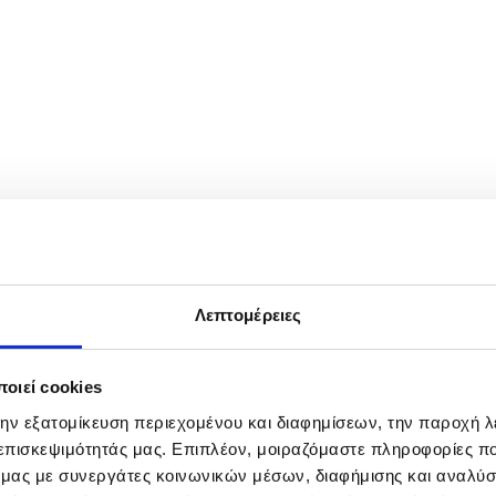
 June 2026. The Israeli Home Front Command has lifted restrictions and
Λεπτομέρειες
οιεί cookies
την εξατομίκευση περιεχομένου και διαφημίσεων, την παροχή 
 επισκεψιμότητάς μας. Επιπλέον, μοιραζόμαστε πληροφορίες π
ό μας με συνεργάτες κοινωνικών μέσων, διαφήμισης και αναλύσ