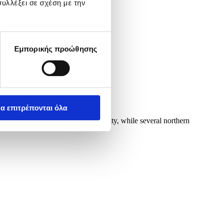
υλλέξει σε σχέση με την
Εμπορικής προώθησης
α επιτρέπονται όλα
Israel is returning to normal activity, while several northern