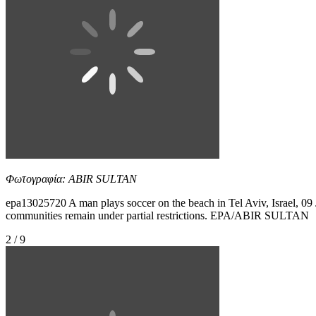
Φωτογραφία: ABIR SULTAN
epa13025720 A man plays soccer on the beach in Tel Aviv, Israel, 09 J
communities remain under partial restrictions. EPA/ABIR SULTAN
2 / 9