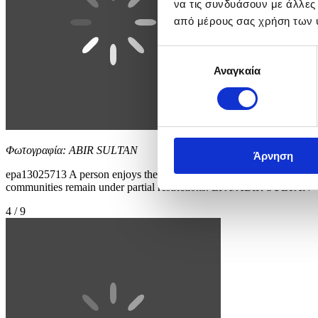
να τις συνδυάσουν με άλλες
από μέρους σας χρήση των 
Επιλογή
Αναγκαία
συγκατάθεσης
Φωτογραφία: ABIR SULTAN
Άρνηση
epa13025713 A person enjoys the beach in Tel Aviv, Israel, 09 June 20
communities remain under partial restrictions. EPA/ABIR SULTAN
4 / 9