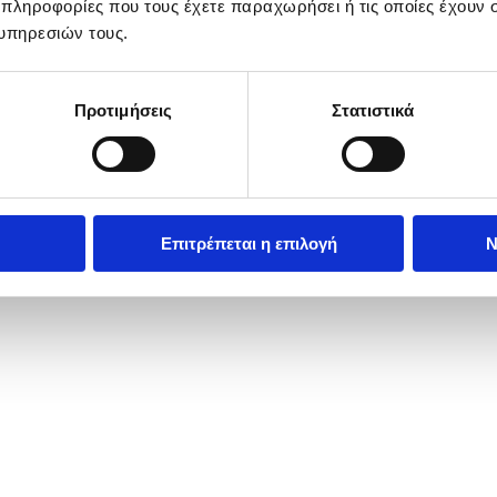
 πληροφορίες που τους έχετε παραχωρήσει ή τις οποίες έχουν σ
υπηρεσιών τους.
Προτιμήσεις
Στατιστικά
Επιτρέπεται η επιλογή
Ν
26. The Israeli Home Front Command has lifted restrictions and most of 