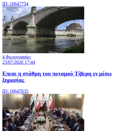
ID: 10647754
4 Φωτογραφίες
23/07/2026 17:44
Επεσε η στάθμη του ποταμού Τίβερη εν μέσω
ξηρασίας
ID: 10647635