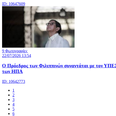
ID: 10647609
9 Φωτογραφίες
22/07/2026 13:54
Ο Πρόεδρος των Φιλιππινών συναντάται με τον ΥΠΕ
των ΗΠΑ
ID: 10642773
1
2
3
4
5
6