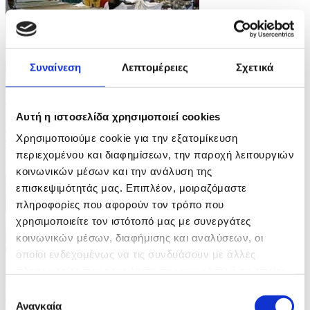
Συναίνεση
Λεπτομέρειες
Σχετικά
7 Φωτογραφίες
26/07/2026 13:13
Αυτή η ιστοσελίδα χρησιμοποιεί cookies
Σε καταφύγια όσοι απομακρύνθηκαν από τις εστίες
Χρησιμοποιούμε cookie για την εξατομίκευση
τους στην Ισπανία λόγω πυρκαγιών
περιεχομένου και διαφημίσεων, την παροχή λειτουργιών
ID: 10659508
κοινωνικών μέσων και την ανάλυση της
επισκεψιμότητάς μας. Επιπλέον, μοιραζόμαστε
πληροφορίες που αφορούν τον τρόπο που
χρησιμοποιείτε τον ιστότοπό μας με συνεργάτες
κοινωνικών μέσων, διαφήμισης και αναλύσεων, οι
οποίοι ενδεχομένως να τις συνδυάσουν με άλλες
πληροφορίες που τους έχετε παραχωρήσει ή τις οποίες
έχουν συλλέξει σε σχέση με την από μέρους σας χρήση
Επιλογή
8 Φωτογραφίες
των υπηρεσιών τους.
Αναγκαία
26/07/2026 13:11
συγκατάθεσης