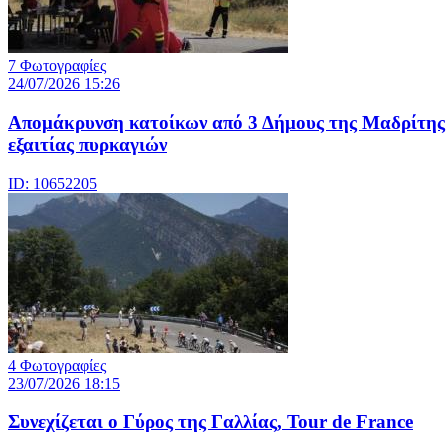
7 Φωτογραφίες
24/07/2026 15:26
Απομάκρυνση κατοίκων από 3 Δήμους της Μαδρίτης
εξαιτίας πυρκαγιών
ID: 10652205
4 Φωτογραφίες
23/07/2026 18:15
Συνεχίζεται ο Γύρος της Γαλλίας, Tour de France