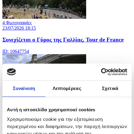
4 Φωτογραφίες
23/07/2026 18:15
Συνεχίζεται ο Γύρος της Γαλλίας, Tour de France
ID: 10647754
Συναίνεση
Λεπτομέρειες
Σχετικά
4 Φωτογραφίες
Αυτή η ιστοσελίδα χρησιμοποιεί cookies
23/07/2026 17:44
Χρησιμοποιούμε cookie για την εξατομίκευση
Επεσε η στάθμη του ποταμού Τίβερη εν μέσω
περιεχομένου και διαφημίσεων, την παροχή λειτουργιών
ξηρασίας
κοινωνικών μέσων και την ανάλυση της