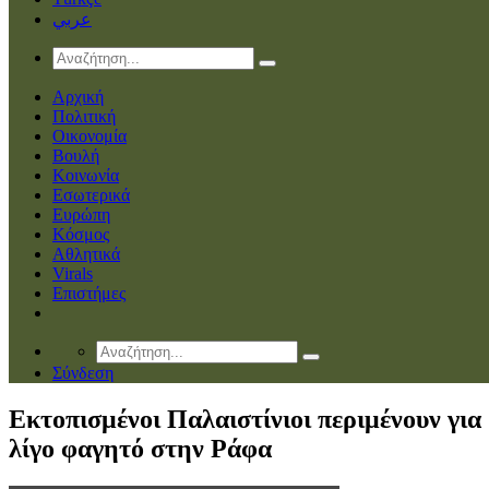
عربي
Αρχική
Πολιτική
Οικονομία
Βουλή
Κοινωνία
Εσωτερικά
Ευρώπη
Κόσμος
Αθλητικά
Virals
Επιστήμες
Σύνδεση
Εκτοπισμένοι Παλαιστίνιοι περιμένουν για
λίγο φαγητό στην Ράφα