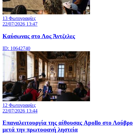
13 Φωτογραφίες
22/07/2026 13:47
Καύσωνας στο Λος Άντζελες
ID: 10642740
12 Φωτογραφίες
22/07/2026 13:44
Eπαναλειτουργία της αίθουσας Apollo στο Λούβρο
μετά την πρωτοφανή ληστεία