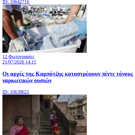
ID: 10642716
12 Φωτογραφίες
21/07/2026 14:15
Οι αρχές της Καμπότζης καταστρέφουν πέντε τόνους
ναρκωτικών ουσιών
ID: 10638621