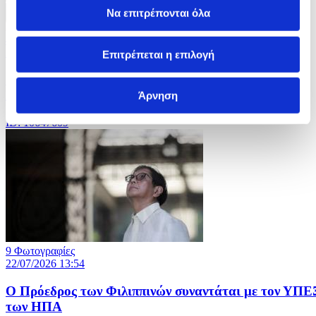
Να επιτρέπονται όλα
4 Φωτογραφίες
23/07/2026 17:31
Επιτρέπεται η επιλογή
Ο Ρώσος Πρόεδρος προεδρεύει του Συμβουλίου
Ασφαλείας
Άρνηση
ID: 10647609
9 Φωτογραφίες
22/07/2026 13:54
Ο Πρόεδρος των Φιλιππινών συναντάται με τον ΥΠΕ
των ΗΠΑ