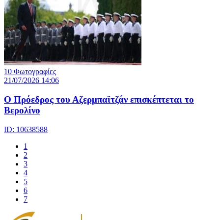
10 Φωτογραφίες
21/07/2026 14:06
Ο Πρόεδρος του Αζερμπαϊτζάν επισκέπτεται το
Βερολίνο
ID: 10638588
1
2
3
4
5
6
7