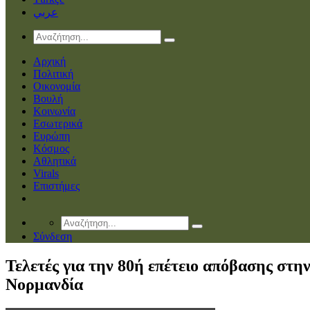
عربي
Αρχική
Πολιτική
Οικονομία
Βουλή
Κοινωνία
Εσωτερικά
Ευρώπη
Κόσμος
Αθλητικά
Virals
Επιστήμες
Σύνδεση
Τελετές για την 80ή επέτειο απόβασης στη
Νορμανδία