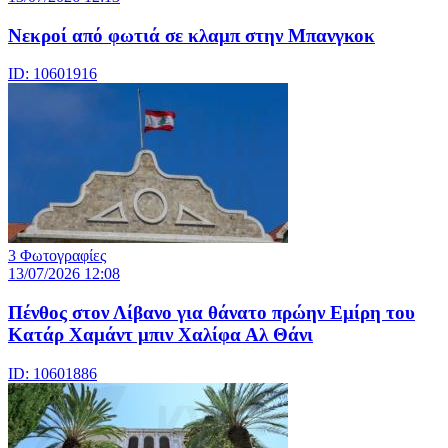
Νεκροί από φωτιά σε κλαμπ στην Μπανγκοκ
ID: 10601916
3 Φωτογραφίες
13/07/2026 12:08
Πένθος στον Λίβανο για θάνατο πρώην Εμίρη του
Κατάρ Χαμάντ μπιν Χαλίφα Αλ Θάνι
ID: 10601886