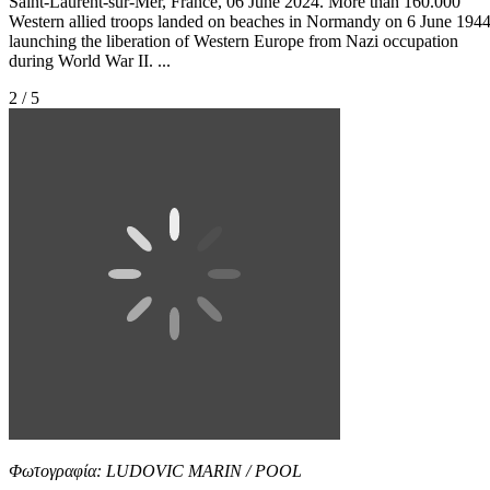
Saint-Laurent-sur-Mer, France, 06 June 2024. More than 160.000
Western allied troops landed on beaches in Normandy on 6 June 194
launching the liberation of Western Europe from Nazi occupation
during World War II. ...
2 / 5
Φωτογραφία: LUDOVIC MARIN / POOL