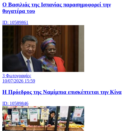
Ο Βασιλιάς της Ισπανίας παρασημοφορεί την
θυγατέρα του
ID: 10589861
3 Φωτογραφίες
10/07/2026 15:59
Η Πρόεδρος της Ναμίμπια επισκέπτεται την Κίνα
ID: 10589846