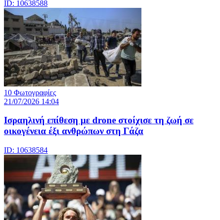
ID: 10638588
10 Φωτογραφίες
21/07/2026 14:04
Iσραηλινή επίθεση με drone στοίχισε τη ζωή σε
οικογένεια έξι ανθρώπων στη Γάζα
ID: 10638584