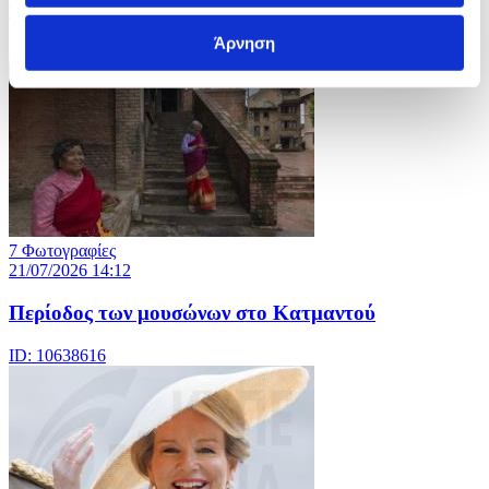
ναρκωτικών ουσιών
Άρνηση
ID: 10638621
7 Φωτογραφίες
21/07/2026 14:12
Περίοδος των μουσώνων στο Κατμαντού
ID: 10638616