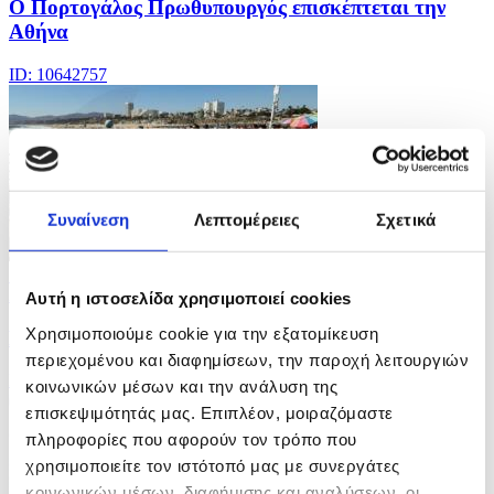
Ο Πορτογάλος Πρωθυπουργός επισκέπτεται την
Αθήνα
ID: 10642757
Συναίνεση
Λεπτομέρειες
Σχετικά
13 Φωτογραφίες
22/07/2026 13:47
Αυτή η ιστοσελίδα χρησιμοποιεί cookies
Χρησιμοποιούμε cookie για την εξατομίκευση
Καύσωνας στο Λος Άντζελες
περιεχομένου και διαφημίσεων, την παροχή λειτουργιών
ID: 10642740
κοινωνικών μέσων και την ανάλυση της
επισκεψιμότητάς μας. Επιπλέον, μοιραζόμαστε
πληροφορίες που αφορούν τον τρόπο που
χρησιμοποιείτε τον ιστότοπό μας με συνεργάτες
κοινωνικών μέσων, διαφήμισης και αναλύσεων, οι