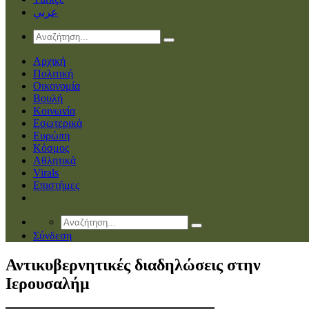
عربي
Αρχική
Πολιτική
Οικονομία
Βουλή
Κοινωνία
Εσωτερικά
Ευρώπη
Κόσμος
Αθλητικά
Virals
Επιστήμες
Σύνδεση
Αντικυβερνητικές διαδηλώσεις στην
Ιερουσαλήμ