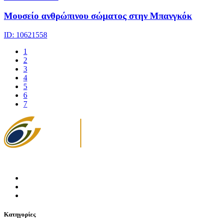
Μουσείο ανθρώπινου σώματος στην Μπανγκόκ
ID: 10621558
1
2
3
4
5
6
7
Κατηγορίες