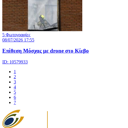
5 Φωτογραφίες
08/07/2026 17:55
Eπίθεση Μόσχας με drone στο Κίεβο
ID: 10579933
1
2
3
4
5
6
7