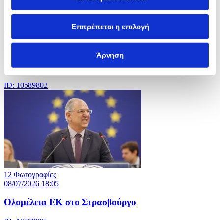
Επιτρέπεται η επιλογή
5 Φωτογραφίες
10/07/2026 15:52
Άρνηση
Γύρος της Γαλλίας-Tour de France
ID: 10589802
12 Φωτογραφίες
08/07/2026 18:05
Ολομέλεια ΕΚ στο Στρασβούργο