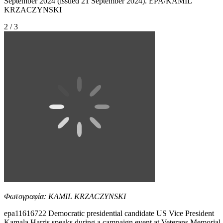
September 2024 (issued 21 September 2024). EPA/KAMIL
KRZACZYNSKI
2 / 3
Φωτογραφία: KAMIL KRZACZYNSKI
epa11616722 Democratic presidential candidate US Vice President
Kamala Harris speaks during a campaign event at Veterans Memorial