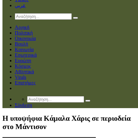
عربي
Αρχική
Πολιτική
Οικονομία
Βουλή
Κοινωνία
Εσωτερικά
Ευρώπη
Κόσμος
Αθλητικά
Virals
Επιστήμες
Σύνδεση
Η υποψήφια Κάμαλα Χάρις σε περιοδεία
στο Μάντισον