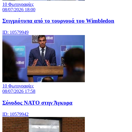
10 Φωτογραφίες
08/07/2026 18:00
Στιγμιότυπα από το τουρνουά του Wimbledon
ID: 10579949
10 Φωτογραφίες
08/07/2026 17:58
Σύνοδος ΝΑΤΟ στην Άγκυρα
ID: 10579942