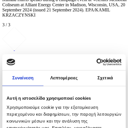
Coliseum at Alliant Energy Center in Madison, Wisconsin, USA, 20
September 2024 (issued 21 September 2024). EPA/KAMIL
KRZACZYNSKI
3 / 3
ΦΩΤΟ
Συναίνεση
Λεπτομέρειες
Σχετικά
Αυτή η ιστοσελίδα χρησιμοποιεί cookies
Χρησιμοποιούμε cookie για την εξατομίκευση
περιεχομένου και διαφημίσεων, την παροχή λειτουργιών
3 Φωτογραφίες
κοινωνικών μέσων και την ανάλυση της
10/07/2026 15:59
επισκεψιμότητάς μας. Επιπλέον, μοιραζόμαστε