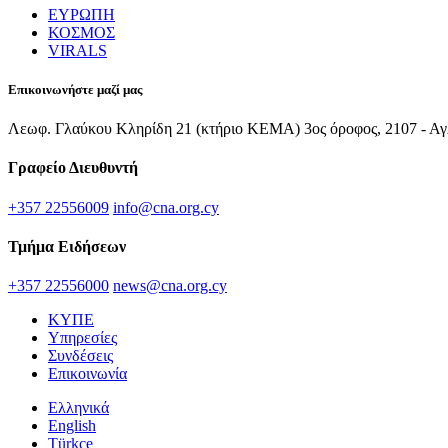
ΕΥΡΩΠΗ
ΚΟΣΜΟΣ
VIRALS
Επικοινωνήστε μαζί μας
Λεωφ. Γλαύκου Κληρίδη 21 (κτήριο ΚΕΜΑ) 3ος όροφος, 2107 - Αγ
Γραφείο Διευθυντή
+357 22556009
info@cna.org.cy
Τμήμα Ειδήσεων
+357 22556000
news@cna.org.cy
ΚΥΠΕ
Υπηρεσίες
Συνδέσεις
Επικοινωνία
Ελληνικά
English
Türkçe