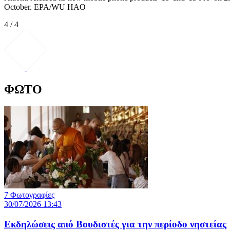
October. EPA/WU HAO
4 / 4
ΦΩΤΟ
7 Φωτογραφίες
30/07/2026 13:43
Εκδηλώσεις από Βουδιστές για την περίοδο νηστείας