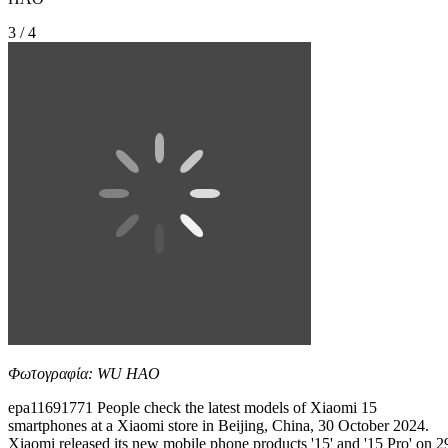
3 / 4
Φωτογραφία: WU HAO
epa11691771 People check the latest models of Xiaomi 15
smartphones at a Xiaomi store in Beijing, China, 30 October 2024.
Xiaomi released its new mobile phone products '15' and '15 Pro' on 2