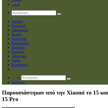
عربي
Αρχική
Πολιτική
Οικονομία
Βουλή
Κοινωνία
Εσωτερικά
Ευρώπη
Κόσμος
Αθλητικά
Virals
Επιστήμες
Σύνδεση
Παρουσιάστηκαν από την Xiaomi το 15 και
15 Pro