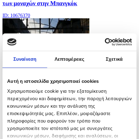
των μοναχών στην Μπανγκόκ
ID: 10676370
Συναίνεση
Λεπτομέρειες
Σχετικά
9 Φωτογραφίες
30/07/2026 13:40
Αυτή η ιστοσελίδα χρησιμοποιεί cookies
Πυραυλική επίθεση Ρωσίας στο Κίεβο
Χρησιμοποιούμε cookie για την εξατομίκευση
περιεχομένου και διαφημίσεων, την παροχή λειτουργιών
ID: 10676341
κοινωνικών μέσων και την ανάλυση της
επισκεψιμότητάς μας. Επιπλέον, μοιραζόμαστε
πληροφορίες που αφορούν τον τρόπο που
χρησιμοποιείτε τον ιστότοπό μας με συνεργάτες
κοινωνικών μέσων, διαφήμισης και αναλύσεων, οι