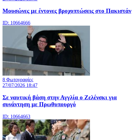
Μουσώνες με έντονες βροχοπτώσεις στο Πακιστάν
ID: 10664666
8 Φωτογραφίες
27/07/2026 18:47
Σε ναυτική βάση στην Αγγλία ο Ζελένσκι για
συνάντηση με Πρωθυπουργό
ID: 10664663