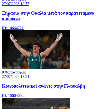
27/07/2026 18:57
Ξηρασία στην Ουαλία μετά τον παρατεταμένο
καύσωνα
ID: 10664721
8 Φωτογραφίες
27/07/2026 18:54
Κοινοπολιτειακοί αγώνες στην Γλασκώβη
ID: 10664692