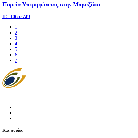
Πορεία Υπερηφάνειας στην Μπραζίλια
ID: 10662749
1
2
3
4
5
6
7
Κατηγορίες