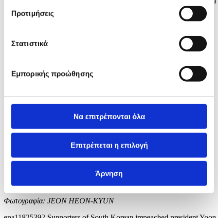
South Korea, 15 January 2025. On 07 January 2025, a court refiled a
warrant to extend the deadline to detain Yoon over his failed bid to
Προτιμήσεις
impose martial law in December 2024. EPA/JEON HEON-KYUN
2 / 3
Στατιστικά
Εμπορικής προώθησης
Να επιτρέπονται όλα
Επιτρέπεται η επιλογή
Άρνηση
Φωτογραφία: JEON HEON-KYUN
epa11825392 Supporters of South Korean impeached president Yoon