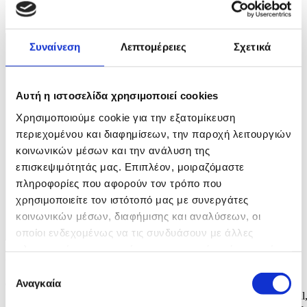
impeached President Yoon on...
1 / 3
Συναίνεση
Λεπτομέρειες
Σχετικά
Αυτή η ιστοσελίδα χρησιμοποιεί cookies
Χρησιμοποιούμε cookie για την εξατομίκευση
περιεχομένου και διαφημίσεων, την παροχή λειτουργιών
κοινωνικών μέσων και την ανάλυση της
επισκεψιμότητάς μας. Επιπλέον, μοιραζόμαστε
πληροφορίες που αφορούν τον τρόπο που
χρησιμοποιείτε τον ιστότοπό μας με συνεργάτες
κοινωνικών μέσων, διαφήμισης και αναλύσεων, οι
οποίοι ενδεχομένως να τις συνδυάσουν με άλλες
πληροφορίες που τους έχετε παραχωρήσει ή τις οποίες
Φωτογραφία: JEON HEON-KYUN
έχουν συλλέξει σε σχέση με την από μέρους σας χρήση
Επιλογή
των υπηρεσιών τους.
epaselect epa11825046 Supporters of South Korean President Yoon
Αναγκαία
συγκατάθεσης
Suk Yeol gather during a rally near the presidential residence in Seoul