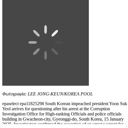
Φωτογραφία: LEE JONG-KEUN/KOREA POOL
epaselect epa11825298 South Korean impeached president Yoon Suk
Yeol arrives for questioning after his arrest at the Corruption
Investigation Office for High-ranking Officials and police officials
building in Gwacheon-city, Gyeonggi-do, South Korea, 15 January
2025. Investigators confirmed the execution of an arrest warrant for