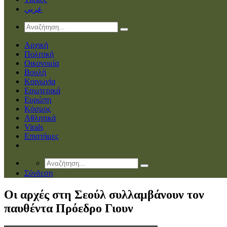
عربي
Αρχική
Πολιτική
Οικονομία
Βουλή
Κοινωνία
Εσωτερικά
Ευρώπη
Κόσμος
Αθλητικά
Virals
Επιστήμες
Σύνδεση
Οι αρχές στη Σεούλ συλλαμβάνουν τον
παυθέντα Πρόεδρο Γιουν