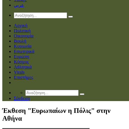
عربي
Αρχική
Πολιτική
Οικονομία
Βουλή
Κοινωνία
Εσωτερικά
Ευρώπη
Κόσμος
Αθλητικά
Virals
Επιστήμες
Σύνδεση
Έκθεση "Ευρωπαίων η Πόλις" στην
Αθήνα