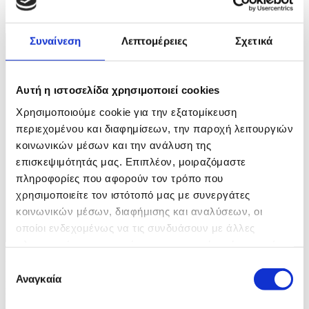
ΚΟΛΕΣΙΔΗΣ
1 / 3
Συναίνεση
Λεπτομέρειες
Σχετικά
Αυτή η ιστοσελίδα χρησιμοποιεί cookies
Χρησιμοποιούμε cookie για την εξατομίκευση
περιεχομένου και διαφημίσεων, την παροχή λειτουργιών
κοινωνικών μέσων και την ανάλυση της
επισκεψιμότητάς μας. Επιπλέον, μοιραζόμαστε
πληροφορίες που αφορούν τον τρόπο που
χρησιμοποιείτε τον ιστότοπό μας με συνεργάτες
κοινωνικών μέσων, διαφήμισης και αναλύσεων, οι
οποίοι ενδεχομένως να τις συνδυάσουν με άλλες
πληροφορίες που τους έχετε παραχωρήσει ή τις οποίες
έχουν συλλέξει σε σχέση με την από μέρους σας χρήση
Φωτογραφία: ΓΙΑΝΝΗΣ ΚΟΛΕΣΙΔΗΣ
Επιλογή
των υπηρεσιών τους.
Αναγκαία
συγκατάθεσης
Η προϊσταμένη της Εφορείας Αρχαιοτήτων Κιλκίς Δρ. Γεωργία
Στρατούλη, στέκεται μπροστά από έκθεμα κατά τη διάρκεια