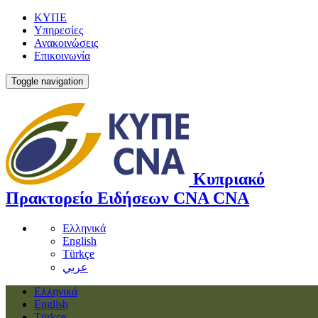
ΚΥΠΕ
Υπηρεσίες
Ανακοινώσεις
Επικοινωνία
Toggle navigation
Κυπριακό
Πρακτορείο Ειδήσεων
CNA
CNA
Ελληνικά
English
Türkçe
عربي
Ελληνικά
English
Türkçe