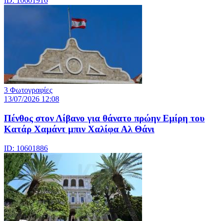
ID: 10601916
3 Φωτογραφίες
13/07/2026 12:08
Πένθος στον Λίβανο για θάνατο πρώην Εμίρη του
Κατάρ Χαμάντ μπιν Χαλίφα Αλ Θάνι
ID: 10601886