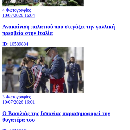
4 Φωτογραφίες
10/07/2026 16:04
Ανακαίνιση παλατιού που στεγάζει την γαλλική
πρεσβεία στην Ιταλία
ID: 10589884
3 Φωτογραφίες
10/07/2026 16:01
Ο Βασιλιάς της Ισπανίας παρασημοφορεί την
θυγατέρα του