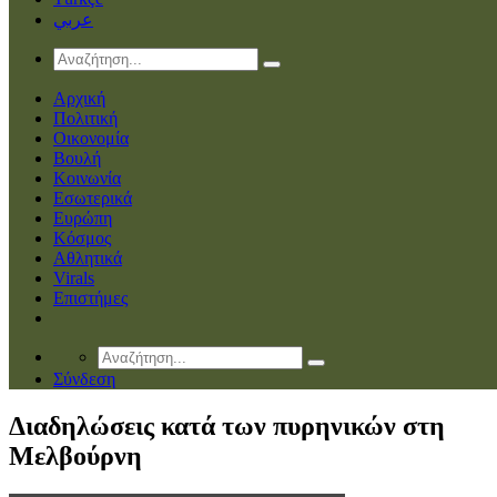
عربي
Αρχική
Πολιτική
Οικονομία
Βουλή
Κοινωνία
Εσωτερικά
Ευρώπη
Κόσμος
Αθλητικά
Virals
Επιστήμες
Σύνδεση
Διαδηλώσεις κατά των πυρηνικών στη
Μελβούρνη