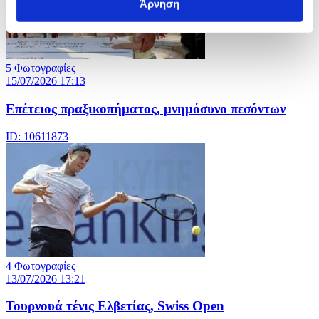
Άρνηση
5 Φωτογραφίες
15/07/2026 17:13
Επέτειος πραξικοπήματος, μνημόσυνο πεσόντων
ID: 10611873
4 Φωτογραφίες
13/07/2026 13:21
Τουρνουά τένις Ελβετίας, Swiss Open