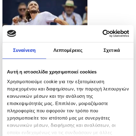
4 Φωτογραφίες
Συναίνεση
Λεπτομέρειες
Σχετικά
16/07/2026 17:41
Ο Στέφανος Τσιτσιπάς στο Swiss Open
Αυτή η ιστοσελίδα χρησιμοποιεί cookies
ID: 10617696
Χρησιμοποιούμε cookie για την εξατομίκευση
περιεχομένου και διαφημίσεων, την παροχή λειτουργιών
κοινωνικών μέσων και την ανάλυση της
επισκεψιμότητάς μας. Επιπλέον, μοιραζόμαστε
πληροφορίες που αφορούν τον τρόπο που
χρησιμοποιείτε τον ιστότοπό μας με συνεργάτες
κοινωνικών μέσων, διαφήμισης και αναλύσεων, οι
οποίοι ενδεχομένως να τις συνδυάσουν με άλλες
5 Φωτογραφίες