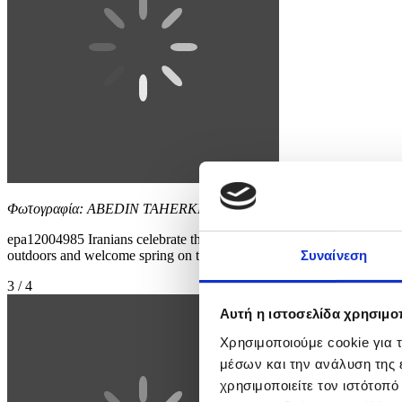
Φωτογραφία: ABEDIN TAHERKENAREH
epa12004985 Iranians celebrate the Iranian Nature's Day called 'Sizda
outdoors and welcome spring on the 13th day of the new year
Συναίνεση
3 / 4
Αυτή η ιστοσελίδα χρησιμοπ
Χρησιμοποιούμε cookie για 
μέσων και την ανάλυση της
χρησιμοποιείτε τον ιστότοπ