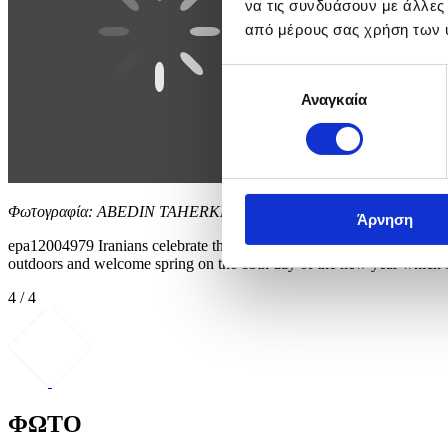
να τις συνδυάσουν με άλλες
από μέρους σας χρήση των 
Επιλογή
Αναγκαία
συγκατάθεσης
Φωτογραφία: ABEDIN TAHERKENAREH
Άρνηση
epa12004979 Iranians celebrate the Iranian Nature's Day called 'Sizda
outdoors and welcome spring on the 13th day of the new year
4 / 4
ΦΩΤΟ