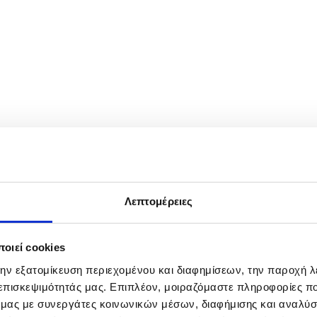
h be Dar', the thirteenth day of Nowruz (Persian New Year), in a park 
 which begins 20 March. EPA/ABEDIN TAHERKENAREH
Λεπτομέρειες
οιεί cookies
την εξατομίκευση περιεχομένου και διαφημίσεων, την παροχή 
 επισκεψιμότητάς μας. Επιπλέον, μοιραζόμαστε πληροφορίες π
ό μας με συνεργάτες κοινωνικών μέσων, διαφήμισης και αναλύσ