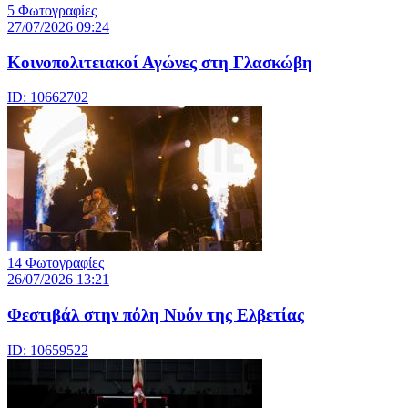
5 Φωτογραφίες
27/07/2026 09:24
Κοινοπολιτειακοί Αγώνες στη Γλασκώβη
ID: 10662702
14 Φωτογραφίες
26/07/2026 13:21
Φεστιβάλ στην πόλη Νυόν της Ελβετίας
ID: 10659522