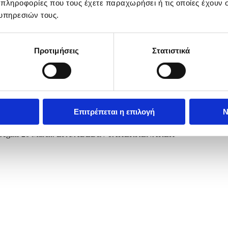
 πληροφορίες που τους έχετε παραχωρήσει ή τις οποίες έχουν σ
υπηρεσιών τους.
Προτιμήσεις
Στατιστικά
Επιτρέπεται η επιλογή
Ν
h be Dar', the thirteenth day of Nowruz (Persian New Year), in a park 
 which begins 20 March. EPA/ABEDIN TAHERKENAREH