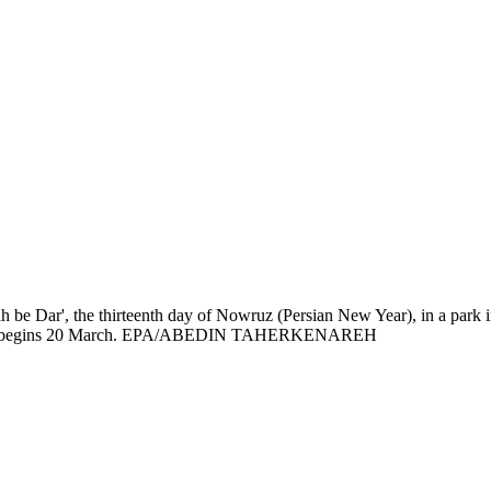
h be Dar', the thirteenth day of Nowruz (Persian New Year), in a park 
 which begins 20 March. EPA/ABEDIN TAHERKENAREH