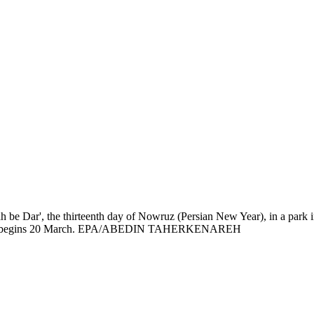
h be Dar', the thirteenth day of Nowruz (Persian New Year), in a park 
 which begins 20 March. EPA/ABEDIN TAHERKENAREH