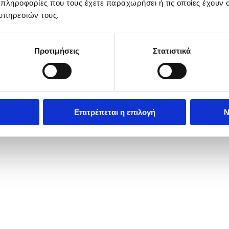
 πληροφορίες που τους έχετε παραχωρήσει ή τις οποίες έχουν σ
υπηρεσιών τους.
Προτιμήσεις
Στατιστικά
ion as it passes over the Roman bridge during Palm Sunday in Cordoba
Επιτρέπεται η επιλογή
Ν