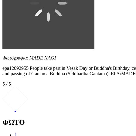
Φωτογραφία: MADE NAGI
epa12092955 People take part in Vesak Day or Buddha's Birthday, cele
and passing of Gautama Buddha (Siddhartha Gautama). EPA/MAD
5 / 5
ΦΩΤΟ
1