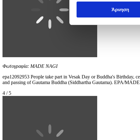
Άρνηση
Φωτογραφία: MADE NAGI
epa12092953 People take part in Vesak Day or Buddha's Birthday, cele
and passing of Gautama Buddha (Siddhartha Gautama). EPA/MAD
4 / 5