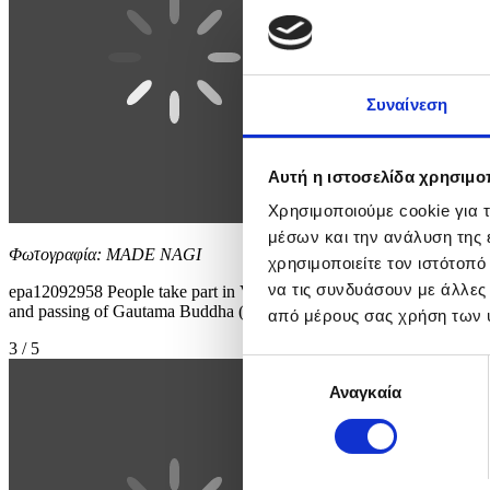
Συναίνεση
Αυτή η ιστοσελίδα χρησιμοπ
Χρησιμοποιούμε cookie για 
μέσων και την ανάλυση της
Φωτογραφία: MADE NAGI
χρησιμοποιείτε τον ιστότοπ
να τις συνδυάσουν με άλλες
epa12092958 People take part in Vesak Day or Buddha's Birthday, cele
and passing of Gautama Buddha (Siddhartha Gautama). EPA/MAD
από μέρους σας χρήση των 
3 / 5
Επιλογή
Αναγκαία
συγκατάθεσης