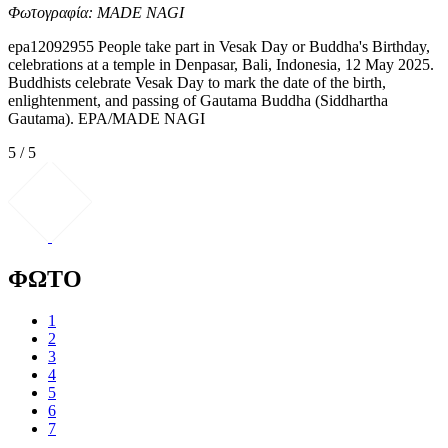
Φωτογραφία: MADE NAGI
epa12092955 People take part in Vesak Day or Buddha's Birthday,
celebrations at a temple in Denpasar, Bali, Indonesia, 12 May 2025.
Buddhists celebrate Vesak Day to mark the date of the birth,
enlightenment, and passing of Gautama Buddha (Siddhartha
Gautama). EPA/MADE NAGI
5 / 5
ΦΩΤΟ
1
2
3
4
5
6
7