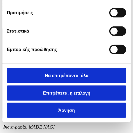
Buddhists celebrate Vesak Day to mark the date of the birth,
enlightenment, and passing of Gautama Buddha (Siddhartha
Προτιμήσεις
Gautama). EPA/MADE NAGI
3 / 5
Στατιστικά
Εμπορικής προώθησης
Να επιτρέπονται όλα
Επιτρέπεται η επιλογή
Άρνηση
Φωτογραφία: MADE NAGI