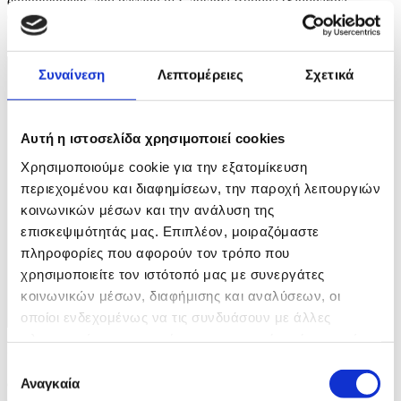
enlightenment, and passing of Gautama Buddha (Siddhartha
Gautama). EPA/MADE NAGI
2 / 5
Συναίνεση
Λεπτομέρειες
Σχετικά
Αυτή η ιστοσελίδα χρησιμοποιεί cookies
Χρησιμοποιούμε cookie για την εξατομίκευση
περιεχομένου και διαφημίσεων, την παροχή λειτουργιών
κοινωνικών μέσων και την ανάλυση της
επισκεψιμότητάς μας. Επιπλέον, μοιραζόμαστε
πληροφορίες που αφορούν τον τρόπο που
χρησιμοποιείτε τον ιστότοπό μας με συνεργάτες
κοινωνικών μέσων, διαφήμισης και αναλύσεων, οι
οποίοι ενδεχομένως να τις συνδυάσουν με άλλες
πληροφορίες που τους έχετε παραχωρήσει ή τις οποίες
Φωτογραφία: MADE NAGI
έχουν συλλέξει σε σχέση με την από μέρους σας χρήση
Επιλογή
των υπηρεσιών τους.
epa12092958 People take part in Vesak Day or Buddha's Birthday,
Αναγκαία
συγκατάθεσης
celebrations at a temple in Denpasar, Bali, Indonesia, 12 May 2025.