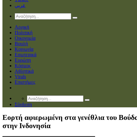
عربي
Αρχική
Πολιτική
Οικονομία
Βουλή
Κοινωνία
Εσωτερικά
Ευρώπη
Κόσμος
Αθλητικά
Virals
Επιστήμες
Σύνδεση
Εορτή αφιερωμένη στα γενέθλια του Βούδ
στην Ινδονησία