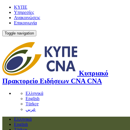
ΚΥΠΕ
Υπηρεσίες
Ανακοινώσεις
Επικοινωνία
Toggle navigation
Κυπριακό
Πρακτορείο Ειδήσεων
CNA
CNA
Ελληνικά
English
Türkçe
عربي
Ελληνικά
English
Türkçe