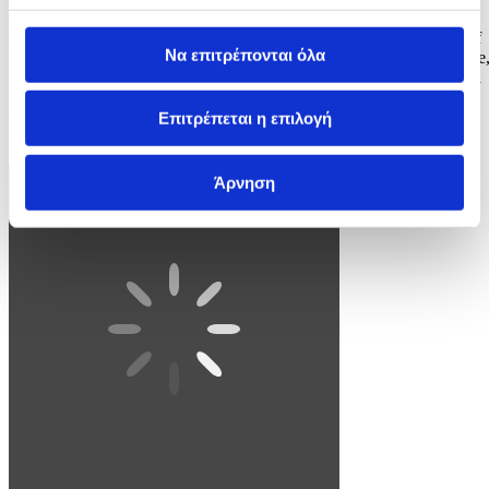
epa12144827 Water from the Lonza river flows over the mud and
stone, after the formation of a lake on the last houses of the village of
Να επιτρέπονται όλα
Blatten, Switzerland, 30 May 2025. A large part of the Blatten village
located in the Loetschental Valley in the canton of Valais, was buried
under masses of ice, mud, and rock on 28 May after several million
cubic meters...
Επιτρέπεται η επιλογή
3 / 4
Άρνηση