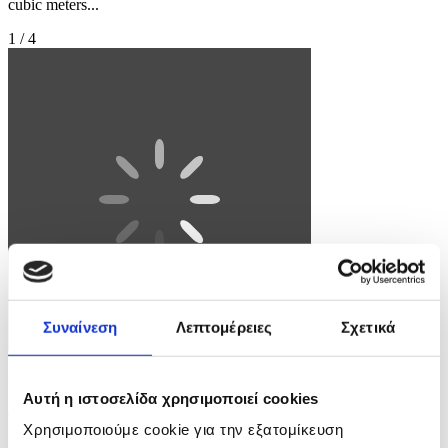
cubic meters...
1 / 4
Συναίνεση
Λεπτομέρειες
Σχετικά
Φωτογραφία: JEAN-CHRISTOPHE BOTT
Αυτή η ιστοσελίδα χρησιμοποιεί cookies
epa12144498 A pedestrian bridge over the Lonza river is
Χρησιμοποιούμε cookie για την εξατομίκευση
precautionarily closed amid fears of overflow after debris from the