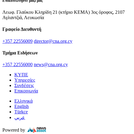
Επικοινωνήστε μαζί μας
Λεωφ. Γλαύκου Κληρίδη 21 (κτήριο ΚΕΜΑ) 3ος όροφος, 2107
Αγλαντζιά, Λευκωσία
Γραφείο Διευθυντή
+357 22556009
director@cna.org.cy
Τμήμα Ειδήσεων
+357 22556000
news@cna.org.cy
ΚΥΠΕ
Υπηρεσίες
Συνδέσεις
Επικοινωνία
Ελληνικά
English
Türkçe
عربي
Powered by